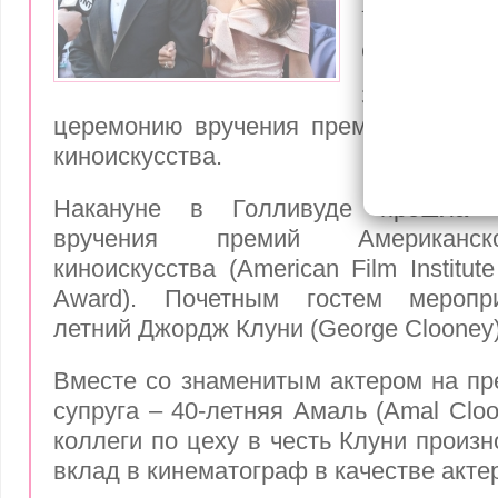
встретил
овациям
Звездная ч
церемонию вручения премий Америка
киноискусства.
Накануне в Голливуде прошла 
вручения премий Американск
киноискусства (American Film Institut
Award). Почетным гостем меропр
летний
Джордж Клуни
(George Clooney)
Вместе со знаменитым актером на п
супруга – 40-летняя
Амаль
(Amal Cloo
коллеги по цеху в честь Клуни произн
вклад в кинематограф в качестве акте