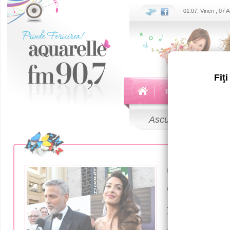
01:07, Vineri , 07
Fiţ
Echipa
Emisiuni
Ascultă
LIVE
08 Iunie 2018
(фото) П
и Джордж