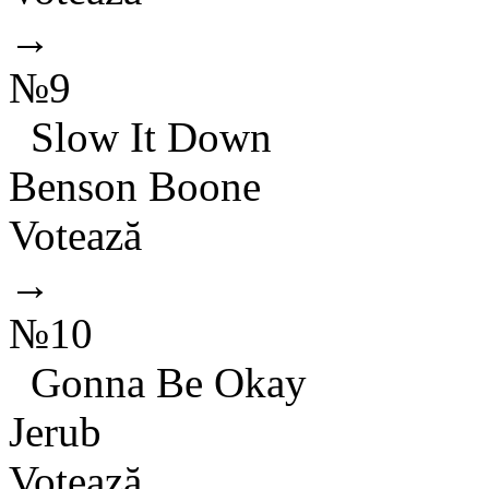
→
№9
Slow It Down
Benson Boone
Votează
→
№10
Gonna Be Okay
Jerub
Votează