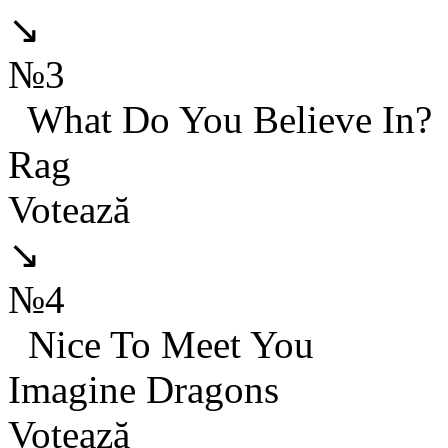
↘
№3
What Do You Believe In?
Rag
Votează
↘
№4
Nice To Meet You
Imagine Dragons
Votează