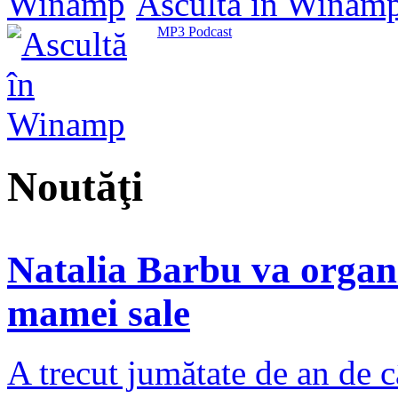
Ascultă în Winam
MP3 Podcast
Noutăţi
Natalia Barbu va organ
mamei sale
A trecut jumătate de an de 