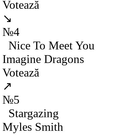
Votează
↘
№4
Nice To Meet You
Imagine Dragons
Votează
↗
№5
Stargazing
Myles Smith