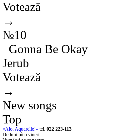
Votează
→
№10
Gonna Be Okay
Jerub
Votează
→
New songs
Top
«Alo, Aquarelle!»
tel.
022 223-113
De luni pîna vineri