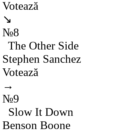
Votează
↘
№8
The Other Side
Stephen Sanchez
Votează
→
№9
Slow It Down
Benson Boone