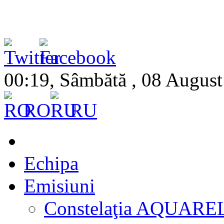
00:19, Sâmbătă , 08 Augus
RO
RU
Echipa
Emisiuni
Constelaţia AQUARE