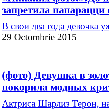
запретила папарацци 
В свои два года девочка у
29 Octombrie 2015
(фото) Девушка в зол
покорила модных кри
Актриса Шарлиз Терон, на