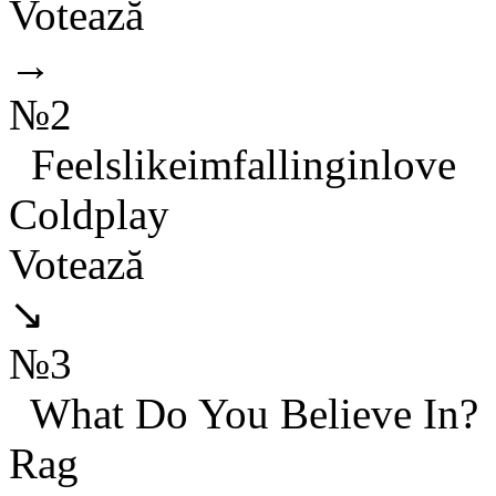
Votează
→
№2
Feelslikeimfallinginlove
Coldplay
Votează
↘
№3
What Do You Believe In?
Rag