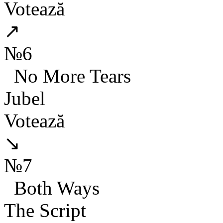
Votează
↗
№6
No More Tears
Jubel
Votează
↘
№7
Both Ways
The Script