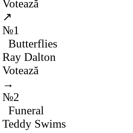
Votează
↗
№1
Butterflies
Ray Dalton
Votează
→
№2
Funeral
Teddy Swims