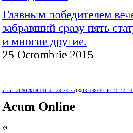
Главным победителем вече
забравший сразу пять ста
и многие другие.
25 Octombrie 2015
‹
126
127
128
129
130
131
132
133
134
135
136
137
138
139
140
141
142
143
Acum Online
«