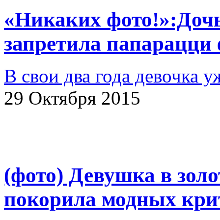
«Никаких фото!»:Доч
запретила папарацци 
В свои два года девочка у
29 Октября 2015
(фото) Девушка в зол
покорила модных кри