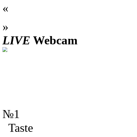
«
»
LIVE
Webcam
№1
Taste