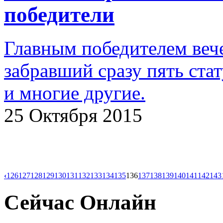
победители
Главным победителем вече
забравший сразу пять ста
и многие другие.
25 Октября 2015
‹
126
127
128
129
130
131
132
133
134
135
136
137
138
139
140
141
142
143
Сейчас Онлайн