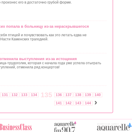
 произнес его в достаточно грубой форме.
ких попала в больницу из-за нераскрывшегося
ебя птицей и почувствовать как это летать едва не
 Насти Каменских трагедией.
 отменила выступления из-за истощения
ца-трудоголик, которая с начала года уже успела отыграть
туплений, отменила ряд концертов!
135
131
132
133
134
136
137
138
139
140
›
141
142
143
144