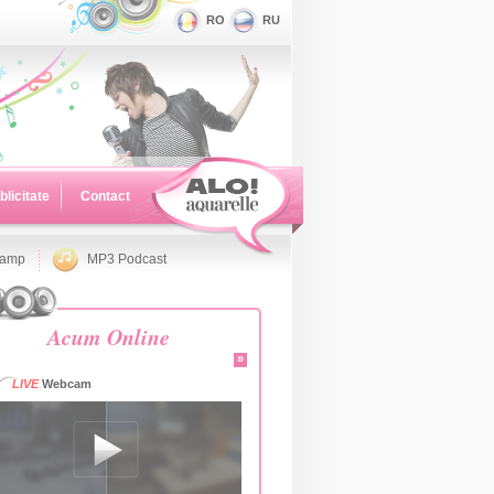
RO
RU
blicitate
Contact
namp
MP3 Podcast
Acum Online
»
LIVE
Webcam