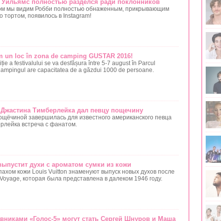
и Уильямс полностью разделся ради поклонников
ром мы видим Робби полностью обнаженным, прикрывающим
 тортом, появилось в Instagram!
um un loc în zona de camping GUSTAR 2016!
ție a festivalului se va desfășura între 5-7 august în Parcul
Campingul are capacitatea de a găzdui 1000 de persoane.
т Джастина Тимберлейка дал певцу пощечину
щёчиной завершилась для известного американского певца
рлейка встреча с фанатом.
 выпустит духи с ароматом сумки из кожи
ахом кожи Louis Vuitton знаменуют выпуск новых духов после
Voyage, которая была представлена в далеком 1946 году.
вниками «Голос-5» могут стать Сергей Шнуров и Маша