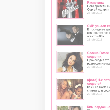
Распутина
Пока зрители шо
Сергей Ашарин 
25 Iulie 2016
СМИ узнали к
В последнее вр
становится все
агентом 007.
25 Iulie 2016
Селена Гомес 
соцсетях
Происходит это 
размещению на 
22 Iulie 2016
(фото) 4-х ле
соцсетей
Как и её мама 
снимки для соц
22 Iulie 2016
Ким Кардашья