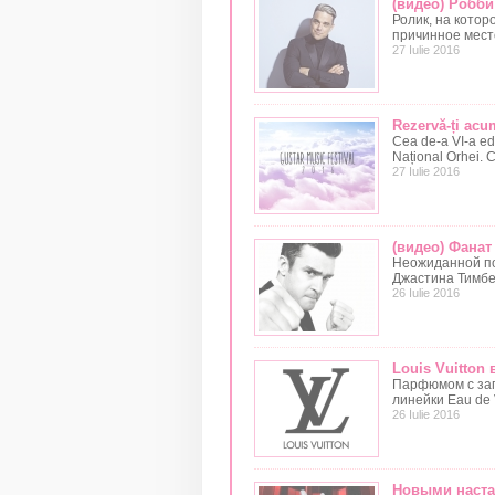
(видео) Робб
Ролик, на кото
причинное место
27 Iulie 2016
Rezervă-ți ac
Cea de-a VI-a edi
Național Orhei. 
27 Iulie 2016
(видео) Фана
Неожиданной по
Джастина Тимбе
26 Iulie 2016
Louis Vuitton
Парфюмом с зап
линейки Eau de 
26 Iulie 2016
Новыми наста