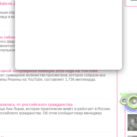
йкла Джексона требуют от Radar Online $100 млн за
ьным образом интернет-портал Radar Online неоправданно
вца в контексте дела о сексуальном насилии.
н тайно женился (фото)
 что Ширан удалился из Инстаграма, на недавнем снимке
менитости рассмотрели на безымянном пальце Эда кольцо,
учальное!
самой популярной певицей 2016 года на YouTube
нт суммарное количество просмотров, которое собрали все
ипы Рианны на YouTube, составляет 1,736 миллиарда.
азалась от российского гражданства
ца Ани Лорак, которая практически живёт и работает в России,
российского гражданства. Об этом сообщил пиар-менеджер