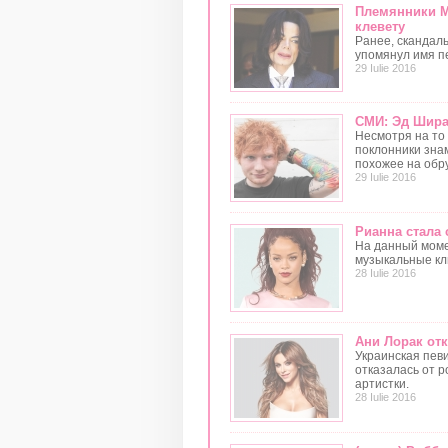
Племянники Ма
клевету
Ранее, скандал
упомянул имя пе
29 Iulie 2016
СМИ: Эд Шира
Несмотря на то
поклонники зна
похожее на обр
29 Iulie 2016
Рианна стала 
На данный моме
музыкальные кл
28 Iulie 2016
Ани Лорак отк
Украинская певи
отказалась от 
артистки.
28 Iulie 2016