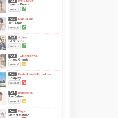
№2
Hello Love
Benson Boone
↗
votează
№3
Ride or Die
Jeff Satur
↗
votează
№4
Azizam
Ed Sheeran
↗
votează
№5
Twilight zone
Ariana Grande
→
votează
№6
Feelslikeimfallinginlove
Coldplay
↘
votează
№7
Butterflies
Ray Dalton
→
votează
№8
Days
Mother Mother