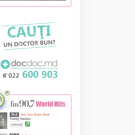
№1
Are You Even Real
Teddy Swims
↗
votează