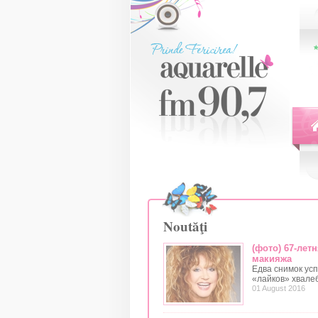
Noutăţi
(фото) 67-лет
макияжа
Едва снимок усп
«лайков» хвале
01 August 2016