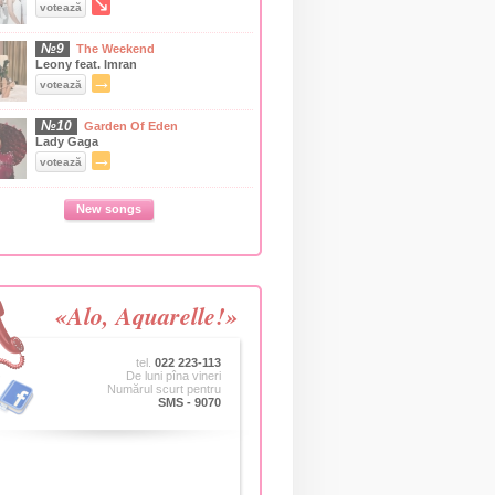
↘
votează
№9
The Weekend
Leony feat. Imran
→
votează
№10
Garden Of Eden
Lady Gaga
→
votează
New songs
«Alo, Aquarelle!»
tel.
022 223-113
De luni pîna vineri
Numărul scurt pentru
SMS - 9070