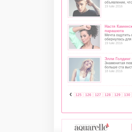
объявление, что
19 Iulie 2016
Настя Каменс
парашюта
Мечта ощутить с
обернулась для
19 Iulie 2016
Элли Голдинг
Знаменитая певи
больше ста выс
18 Iulie 2016
‹
125
126
127
128
129
130