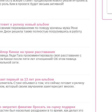
енитость вскоре станет продюсером нового реалити-проекта.
 роль Ким в проекте будет весьма активной!
отовит к релизу новый альбом
 своими переживаниями по поводу кончины мужа Рене
н Дион решила также полностью погрузившись в работу.
эйлор Кинни на грани расставания
евица Леди Гага прокомментировала своё расставание c
ом Кинни после пяти лет отношений! Об этом певица
иальной сети.
ает первый за 13 лет рок-альбом
лнитель Стинг объявил о том, что сейчас готовит к релизу
бом, который своим звучанием заинтересует многих.
р запретил фанатам бросать на сцену подарки
астин был насколько раздражен в то время, как делал это