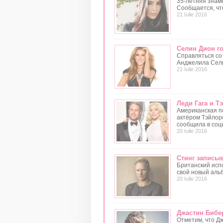
35-летняя знам
Сообщается, что
21 Iulie 2016
Селин Дион г
Справляться со
Анджелила Сели
21 Iulie 2016
Леди Гага и Т
Американская п
актёром Тэйлор
сообщила в соц
20 Iulie 2016
Стинг записыв
Британский испо
свой новый аль
20 Iulie 2016
Джастин Бибе
Отметим, что Дж