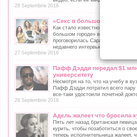
28 Septembrie 2016
«Секс в большом городе» ве
Как стало известно западным СМ
большом городе» вскоре вернётся 
проговорилась Сара Джессика Пар
недавнего интервью.
27 Septembrie 2016
Пафф Дэдди передал $1 мл
университету
Несмотря на то, что на учебу в в
Пафф Дэдди потратил всего пару л
все-таки удостоили почетной докт
26 Septembrie 2016
Адель жалеет что бросила 
Пять лет назад британская певиц
курить, чтобы позаботиться о сво
теперь исполнительница жалеет, ч