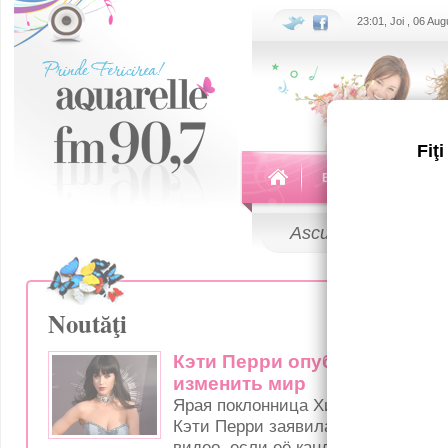
23:01, Joi , 06 Au
Fiţ
Echipa
Emisiuni
Ascultă
LIVE
Noutăţi
Кэти Перри опубликует «гол
изменить мир
Ярая поклонница Хилари Клинтон,
Кэти Перри заявила, что опублику
видео, если её кандидат станет п