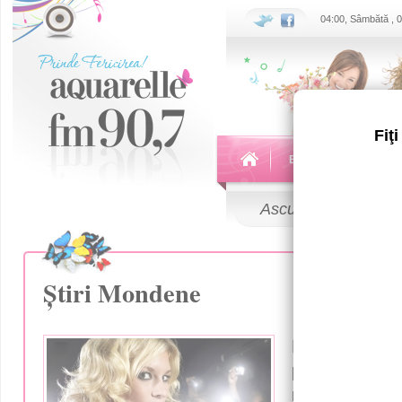
04:00, Sâmbătă , 
Fiţ
Echipa
Emisiuni
Ascultă
LIVE
Știri Mondene
Doar pe
AQ
poți afla c
noutăți din