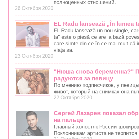
полноценных отношений.
26 Октября 2020
EL Radu lansează „În lumea t
EL Radu lansează un nou single, care
ta” este o piesă ce are la bază poves
care simte din ce în ce mai mult că iu
viața sa.
23 Октября 2020
"Нюша снова беременна?" 
радуются за певицу
По мнению подписчиков, у певицы
живот, который на снимках она пы
22 Октября 2020
Сергей Лазарев показал об
на пальце
Главный холостяк России шокиров
Поклонникам артиста не терпится 