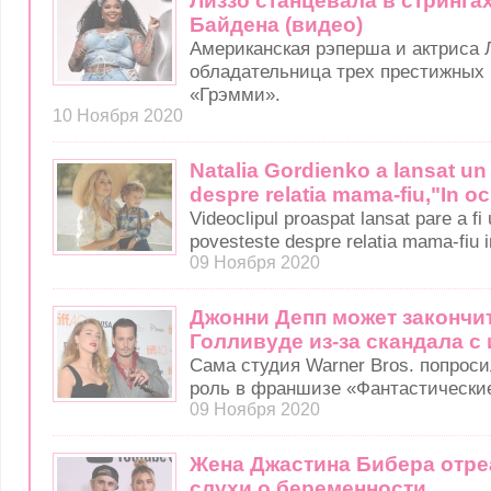
Лиззо станцевала в стринга
Байдена (видео)
Американская рэперша и актриса 
обладательница трех престижных
«Грэмми».
10 Ноября 2020
Natalia Gordienko a lansat un
despre relatia mama-fiu,"In och
Videoclipul proaspat lansat pare a fi
povesteste despre relatia mama-fiu i
09 Ноября 2020
Джонни Депп может закончи
Голливуде из-за скандала с
Сама студия Warner Bros. попроси
роль в франшизе «Фантастически
09 Ноября 2020
Жена Джастина Бибера отре
слухи о беременности