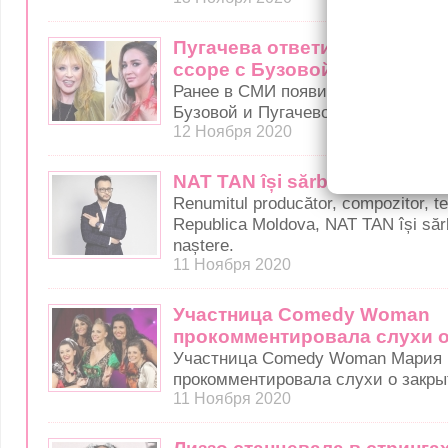
Пугачева ответила на крити
ссоре с Бузовой на фоне "Г
Ранее в СМИ появилась информац
Бузовой и Пугачевой произошел к
12 Ноября 2020
NAT TAN își sărbătorește ziua
Renumitul producător, compozitor, tex
Republica Moldova, NAT TAN își sărb
naștere.
11 Ноября 2020
Участница Comedy Woman
прокомментировала слухи о
Участница Comedy Woman Мария 
прокомментировала слухи о закры
11 Ноября 2020