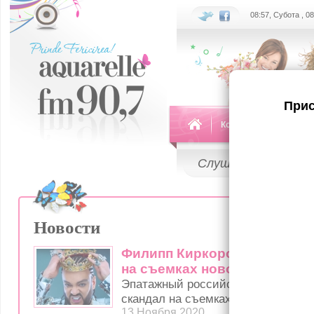
08:57, Субота , 0
Прис
Команда
Передач
Слушай
LIVE
Новости
Филипп Киркоров поругалс
на съемках новогоднего шо
Эпатажный российский певец Фил
скандал на съемках новогоднего ш
13 Ноября 2020