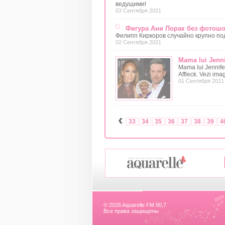
ведущими!
03 Сентября 2021
Фигура Ани Лорак без фотошоп
Филипп Киркоров случайно крупно под
02 Сентября 2021
Mama lui Jenni
Mama lui Jennife
Affleck. Vezi imag
01 Сентября 2021
‹
33
34
35
36
37
38
39
4
© 2026 Aquarelle FM 90,7
Все права защищены