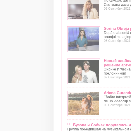
По слухам, арти
Светлана дала 
09 Сентября 2021
Sorina Obreja p
După o absență de 
anunțul mulaștepta
08 Сентября 2021
Новый альбом
решение арти
Энрике Иглесиа
поклонников!
07 Сентября 2021
Ariana Guranda
Tânăra interpretă
de un videoclip s
06 Сентября 2021
Бузова и Собчак поругались и
Группа победившая на музыкальном 