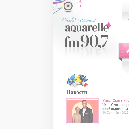
Новости
Уилл Смит изм
Уилл Смит впер
необходимости 
30 Сентября 2021