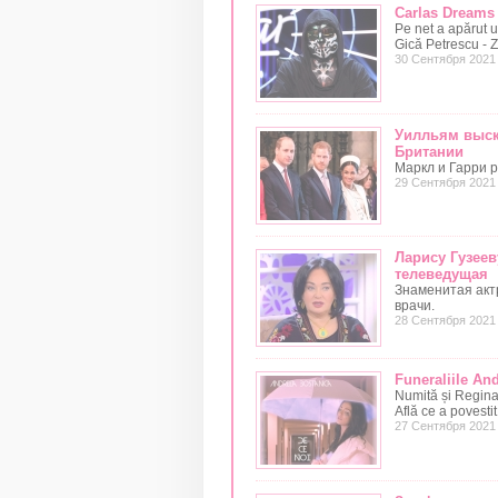
Carlas Dreams 
Pe net a apărut u
Gică Petrescu - Zi
30 Сентября 2021
Уилльям выск
Британии
Маркл и Гарри 
29 Сентября 2021
Ларису Гузеев
телеведущая
Знаменитая акт
врачи.
28 Сентября 2021
Funeraliile And
Numită și Regina 
Află ce a povestit
27 Сентября 2021