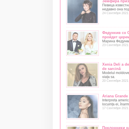
Земфира призн
Певица известна
недавно она по
24 Сентября 2021
Федункив со 
пройдет цере
Марина Федунки
23 Сентября 2021
Xenia Deli a de
de sarcină
Modelul moldovea
viața sa.
20 Сентября 2021
Ariana Grande î
Interpreta americ
locuința ei, înarm
17 Сентября 2021
Поклонники н