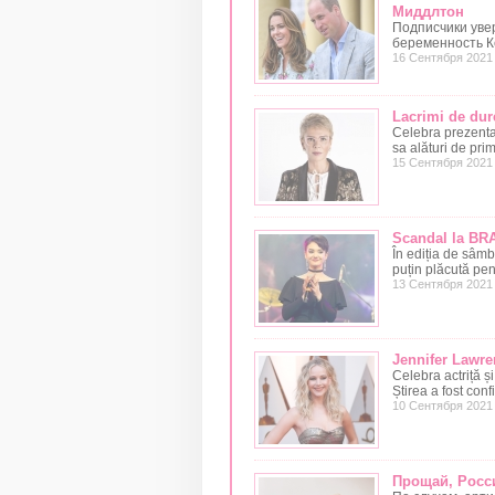
Миддлтон
Подписчики уве
беременность К
16 Сентября 2021
Lacrimi de dure
Celebra prezenta
sa alături de prim
15 Сентября 2021
Scandal la BRA
În ediția de sâmb
puțin plăcută pen
13 Сентября 2021
Jennifer Lawre
Celebra actriță ș
Știrea a fost confi
10 Сентября 2021
Прощай, Росси