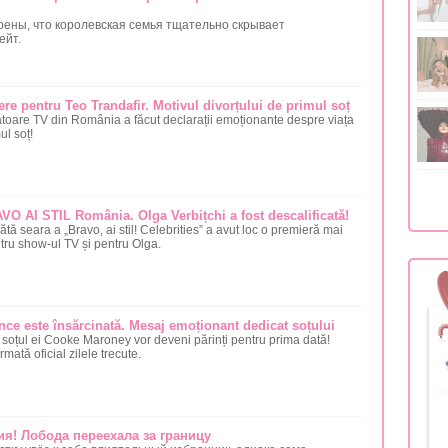
рены, что королевская семья тщательно скрывает
ейт.
re pentru Teo Trandafir. Motivul divorțului de primul soț
toare TV din România a făcut declarații emoționante despre viața
ul soț!
VO AI STIL România. Olga Verbițchi a fost descalificată!
ătă seara a „Bravo, ai stil! Celebrities” a avut loc o premieră mai
tru show-ul TV și pentru Olga.
nce este însărcinată. Mesaj emoționant dedicat soțului
i soțul ei Cooke Maroney vor deveni părinți pentru prima dată!
rmată oficial zilele trecute.
я! Лобода переехала за границу