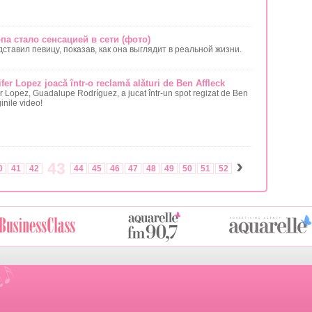
а стало сенсацией в сети (фото)
ставил певицу, показав, как она выглядит в реальной жизни.
fer Lopez joacă într-o reclamă alături de Ben Affleck
r Lopez, Guadalupe Rodríguez, a jucat într-un spot regizat de Ben
inile video!
›
43
0
41
42
44
45
46
47
48
49
50
51
52