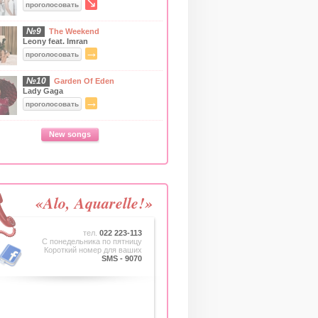
↘
проголосовать
№9
The Weekend
Leony feat. Imran
→
проголосовать
№10
Garden Of Eden
Lady Gaga
→
проголосовать
New songs
«Alo, Aquarelle!»
тел.
022 223-113
C понедельника по пятницу
Короткий номер для ваших
SMS - 9070