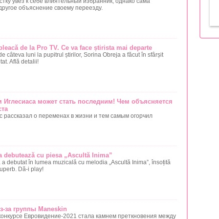
стку увёз к себе влиятельный избранник, однако сама
другое объяснение своему переезду.
leacă de la Pro TV. Ce va face știrista mai departe
câteva luni la pupitrul știrilor, Sorina Obreja a făcut în sfârșit
t. Află detalii!
 Иглесиаса может стать последним! Чем объясняется
ста
с рассказал о переменах в жизни и тем самым огорчил
 debutează cu piesa „Ascultă Inima”
 a debutat în lumea muzicală cu melodia „Ascultă Inima”, însoțită
uperb. Dă-i play!
з-за группы Maneskin
конкурсе Евровидение-2021 стала камнем преткновения между