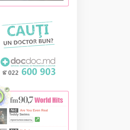
№1
Are You Even Real
Teddy Swims
↗
проголосовать