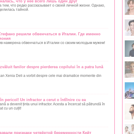
алась, что у неё всего лишь один друг
 тем, что редко рассказывает о своей личной жизни. Однако,
делилась тайной.
Стефано решили обвенчаться в Италии. Где именно
мония
в намерена обвенчаться в Италии со своим молодым мужем!
zvăluit fanilor despre pierderea copilului în a patra lună
n Xenia Deli a vorbit despre cele mai dramatice momente din
n pericol! Un infractor a cerut o întîlnire cu ea
ană a devenit ținta unui infractor. Acesta a încercat să pătrundă în
at cu un cuțit!
азвали признаки четвёртой беременности Кейт