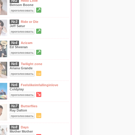
№2
Hello Love
Benson Boone
↗
проголосовать
№3
Ride or Die
Jeff Satur
↗
проголосовать
№4
Azizam
Ed Sheeran
↗
проголосовать
№5
Twilight zone
Ariana Grande
→
проголосовать
№6
Feelslikeimfallinginlove
Coldplay
↘
проголосовать
№7
Butterflies
Ray Dalton
→
проголосовать
№8
Days
Mother Mother