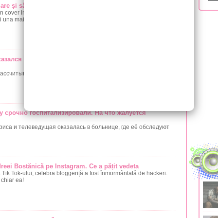
are și sânge de lăutar!
n cover impecabil al lui Carla's Dreams la piesa în stil popular de
 una mai săltăreață. Vezi cum îl cântă artistul!
азался о решении Гарри и Меган крестить дочь в
рассчитывают устроить традиционные крестины дочери.
у срочно госпитализировали. На что жалуется
риса и телеведущая оказалась в больнице, где её обследуют
reei Bostănică pe Instagram. Ce a pățit vedeta
Tik Tok-ului, celebra bloggeriță a fost înmormântată de hackeri.
 chiar ea!