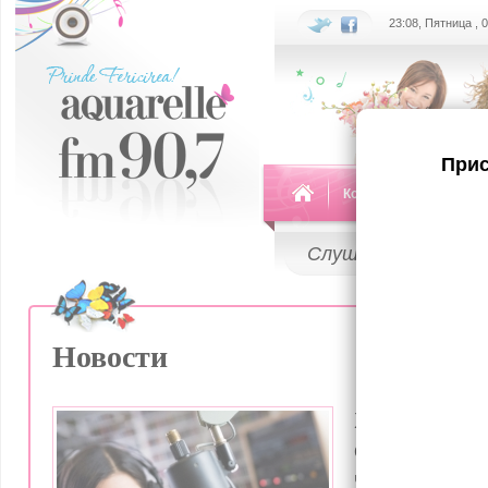
23:08, Пятница , 
Прис
Команда
Передач
Слушай
LIVE
Новости
Хочешь быть
событий? В
часа настр