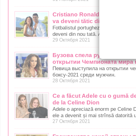
Cristiano Ronaldo, știre bomb
va deveni tătic din nou (foto)
Fotbalistul portughez Cristiano Rona
deveni din nou tată. Anunțul a fost fă
29 Октября 2021
Бузова спела русскую воен
открытии Чемпионата мира п
Певица выступила на открытии че
боксу-2021 среди мужчин.
28 Октября 2021
Ce a făcut Adele cu o gumă d
de la Celine Dion
Adele o apreciază enorm pe Celine Di
ele a devenit și mai strînsă datorit
27 Октября 2021