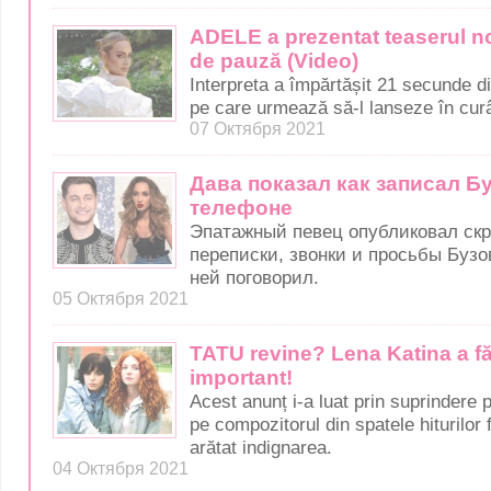
ADELE a prezentat teaserul no
de pauză (Video)
Interpreta a împărtășit 21 secunde di
pe care urmează să-l lanseze în cur
07 Октября 2021
Дава показал как записал Б
телефоне
Эпатажный певец опубликовал ск
переписки, звонки и просьбы Бузов
ней поговорил.
05 Октября 2021
TATU revine? Lena Katina a f
important!
Acest anunț i-a luat prin suprindere p
pe compozitorul din spatele hiturilor 
arătat indignarea.
04 Октября 2021