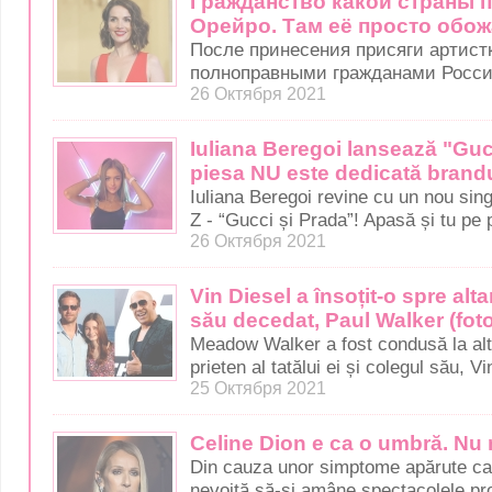
Гражданство какой страны 
Орейро. Там её просто обож
После принесения присяги артистк
полноправными гражданами Росси
26 Октября 2021
Iuliana Beregoi lansează "Guc
piesa NU este dedicată brandur
Iuliana Beregoi revine cu un nou sing
Z - “Gucci și Prada”! Apasă și tu pe 
26 Октября 2021
Vin Diesel a însoțit-o spre alta
său decedat, Paul Walker (foto
Meadow Walker a fost condusă la alt
prieten al tatălui ei și colegul său, Vi
25 Октября 2021
Celine Dion e ca o umbră. Nu 
Din cauza unor simptome apărute ca d
nevoită să-și amâne spectacolele pr