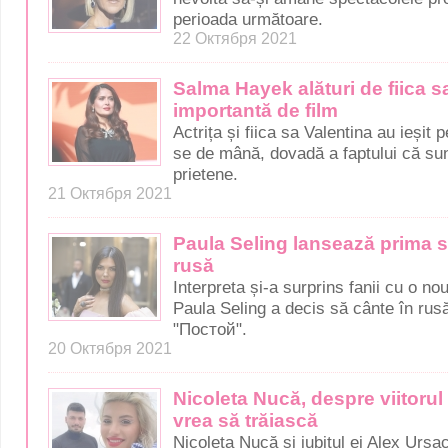
perioada următoare.
22 Октября 2021
Salma Hayek alături de fiica s
importantă de film
Actrița și fiica sa Valentina au ieșit 
se de mână, dovadă a faptului că su
prietene.
21 Октября 2021
Paula Seling lansează prima s
rusă
Interpreta și-a surprins fanii cu o no
Paula Seling a decis să cânte în rus
"Постой".
20 Октября 2021
Nicoleta Nucă, despre viitorul
vrea să trăiască
Nicoleta Nucă și iubitul ei Alex Ursac