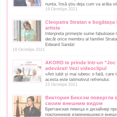
nunta, însă știu deja cum va arăta viit
19 Октября 2021
Cleopatra Stratan e bogătașa f
artista
Interpreta primește sume fabuloase l
decât orice membru al familiei Stratan
Edward Sanda!
18 Октября 2021
AKORD te prinde într-un "Jo
adevărat! Vezi videoclipul
«Am iubit și mai iubesc o fată, care 
acesta este laitmotivul refrenului.
15 Октября 2021
Виктория Бекхэм повергла 
своим внешним видом
Британская певица и дизайнер пр
поклонников изменившимся внеш