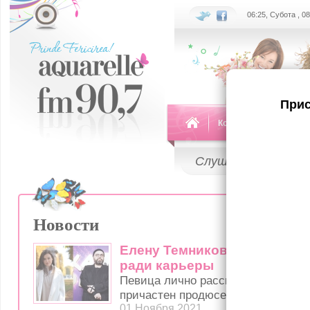
06:25, Субота , 0
Прис
Команда
Передач
Слушай
LIVE
Новости
Елену Темникову заставили 
ради карьеры
Певица лично расскрыла одну из т
причастен продюсер группы "Сере
01 Ноября 2021