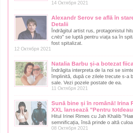
14 Октября 2021
Alexandr Serov se află în stare
Detalii
Îndrăgitul artist rus, protagonistul 
слёз" se luptă pentru viața sa în spi
fost spitalizat.
12 Октября 2021
Natalia Barbu și-a botezat fiic
Îndrăgita interpreta de la noi se sim
împlinită, după ce zilele trecute s-a 
sale. Vezi pozele postate de ea.
11 Октября 2021
Sună bine și în română! Irina
XXL lansează "Pentru totdea
Hitul Irinei Rimes cu Jah Khalib "На
semnificația, însă prinde o altă culoa
08 Октября 2021