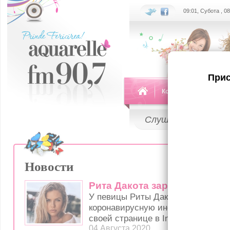
09:01, Субота , 0
Прис
Команда
Передач
Слушай
LIVE
Новости
Рита Дакота заразилась ко
У певицы Риты Дакоты медики об
коронавирусную инфекцию, о чем 
своей странице в Instagram.
04 Августа 2020