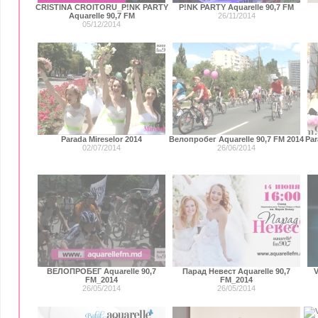
CRISTINA CROITORU_P!NK PARTY
P!NK PARTY Aquarelle 90,7 FM
Aquarelle 90,7 FM
26/11/2014
05/12/2014
Parada Mireselor 2014
Велопробег Aquarelle 90,7 FM 2014
Par
02/07/2014
26/06/2014
ВЕЛОПРОБЕГ Aquarelle 90,7
Парад Невест Aquarelle 90,7
V
FM_2014
FM_2014
26/05/2014
26/05/2014