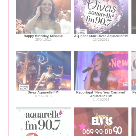
Happy Birthday, Mihaela!
AQ-репортаж Divas AquarelleFM!
25/04/2013
28/02/2013
Divas Aquarelle FM!
Reportajul "New Year Carnaval"
Ре
07/02/2013
Aquarelle FM!
14/01/2013