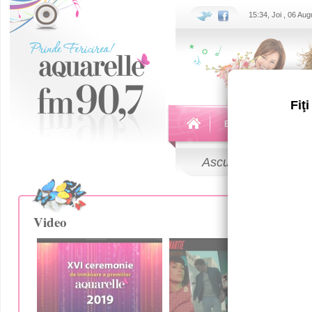
15:34, Joi , 06 Au
Fiţ
Echipa
Emisiuni
Ascultă
LIVE
Video