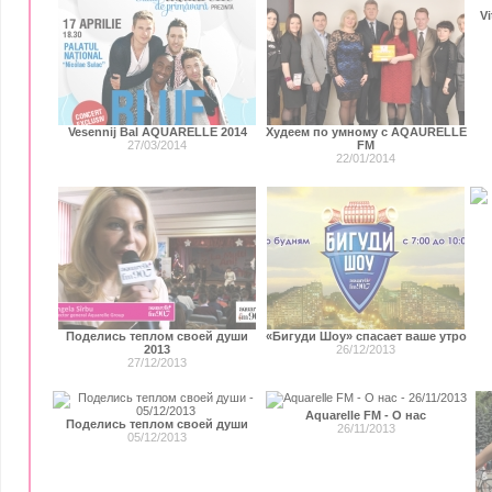
Vi
Vesennij Bal AQUARELLE 2014
Худеем по умному с AQAURELLE
27/03/2014
FM
22/01/2014
Поделись теплом своей души
«Бигуди Шоу» спасает ваше утро
2013
26/12/2013
27/12/2013
Aquarelle FM - О нас
Поделись теплом своей души
26/11/2013
05/12/2013