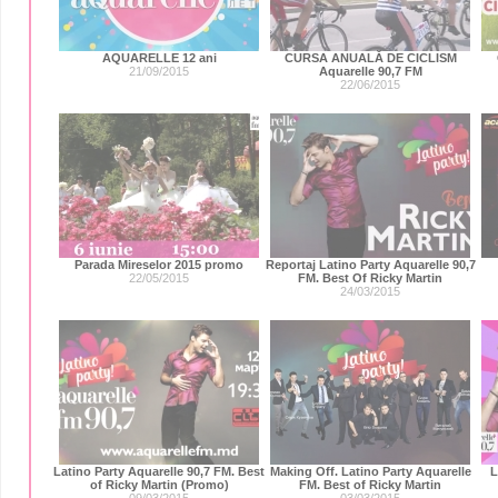
AQUARELLE 12 ani
CURSA ANUALĂ DE CICLISM
21/09/2015
Aquarelle 90,7 FM
22/06/2015
Parada Mireselor 2015 promo
Reportaj Latino Party Aquarelle 90,7
22/05/2015
FM. Best Of Ricky Martin
24/03/2015
Latino Party Aquarelle 90,7 FM. Best
Making Off. Latino Party Aquarelle
L
of Ricky Martin (Promo)
FM. Best of Ricky Martin