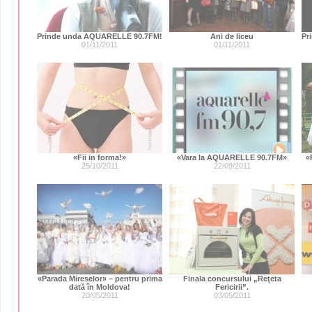
Prinde unda AQUARELLE 90.7FM!
Ani de liceu
Pr
01/11/2011
01/11/2011
«Fii in forma!»
«Vara la AQUARELLE 90.7FM»
«
25/10/2011
22/09/2011
«Parada Mireselor» – pentru prima
Finala concursului „Reţeta
dată în Moldova!
Fericirii”.
20/05/2011
03/05/2011