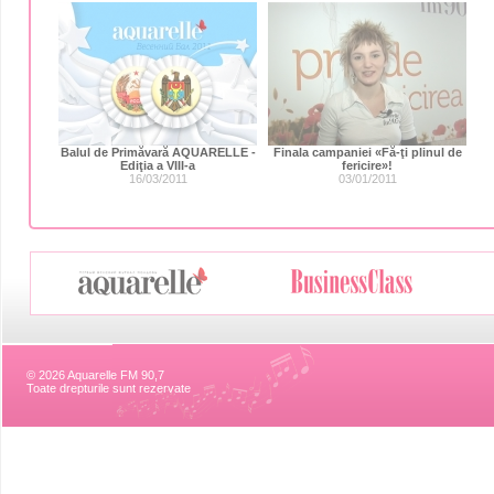
Balul de Primăvară AQUARELLE -
Finala campaniei «Fă-ţi plinul de
Ediţia a VIII-a
fericire»!
16/03/2011
03/01/2011
© 2026 Aquarelle FM 90,7
Toate drepturile sunt rezervate