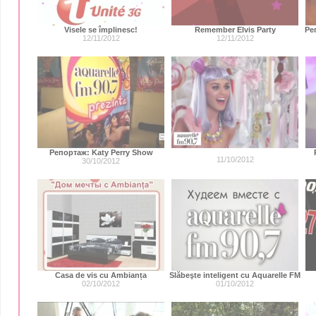
Visele se împlinesc!
Remember Elvis Party
Ре
12/11/2012
12/11/2012
Репортаж: Katy Perry Show
11/10/2012
30/10/2012
Casa de vis cu Ambianța
Slăbeşte inteligent cu Aquarelle FM
02/10/2012
01/10/2012