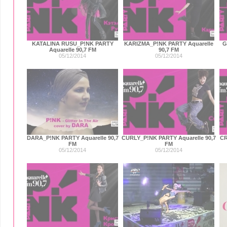
KATALINA RUSU_P!NK PARTY
KARIZMA_P!NK PARTY Aquarelle
G
Aquarelle 90,7 FM
90,7 FM
05/12/2014
05/12/2014
DARA_P!NK PARTY Aquarelle 90,7
CURLY_P!NK PARTY Aquarelle 90,7
CR
FM
FM
05/12/2014
05/12/2014