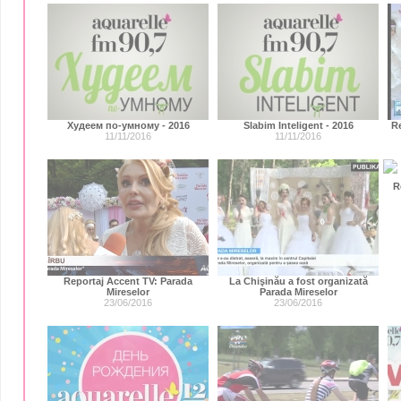
Худеем по-умному - 2016
Slabim Inteligent - 2016
Re
11/11/2016
11/11/2016
R
Reportaj Accent TV: Parada
La Chişinău a fost organizată
Mireselor
Parada Mireselor
23/06/2016
23/06/2016