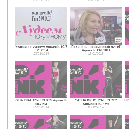
09/03/2015
03/03/2015
Худеем по-умному Aquarelle 90,7
'Поделись теплом своей души!'
FM_2014
Aquarelle FM_2014
23/01/2015
16/01/2015
OLIA TIRA_P!NK PARTY Aquarelle
SASHA DRUC_P!NK PARTY
LI
90,7 FM
Aquarelle 90,7 FM
05/12/2014
05/12/2014