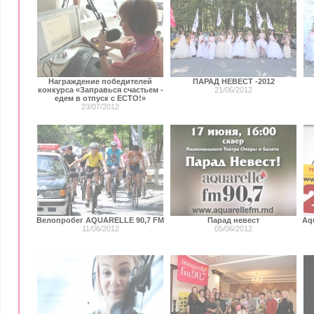
Награждение победителей
ПАРАД НЕВЕСТ -2012
конкурса «Заправься счастьем -
21/06/2012
едем в отпуск с ECTO!»
23/07/2012
Велопробег AQUARELLE 90,7 FM
Парад невест
Aqu
11/06/2012
05/06/2012