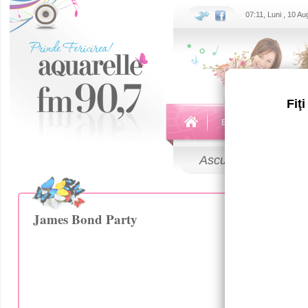
07:11, Luni , 10 A
Fiţ
Echipa
Emisiuni
Ascultă
LIVE
James Bond Party