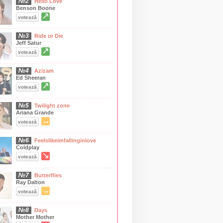
№2
Hello Love
Benson Boone
↗
votează
№3
Ride or Die
Jeff Satur
↗
votează
№4
Azizam
Ed Sheeran
↗
votează
№5
Twilight zone
Ariana Grande
→
votează
№6
Feelslikeimfallinginlove
Coldplay
↘
votează
№7
Butterflies
Ray Dalton
→
votează
№8
Days
Mother Mother