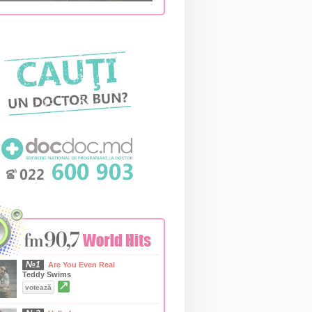
№1
Are You Even Real
Teddy Swims
↗
votează