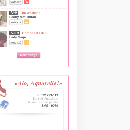
↘
votează
№9
The Weekend
Leony feat. Imran
→
votează
№10
Garden Of Eden
Lady Gaga
→
votează
New songs
«Alo, Aquarelle!»
tel.
022 223-113
De luni pîna vineri
Numărul scurt pentru
SMS - 9070