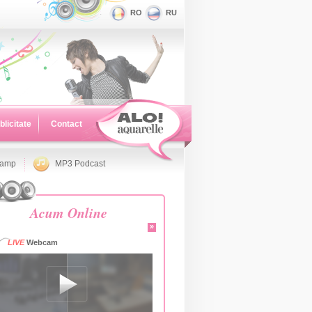
RO
RU
blicitate
Contact
namp
MP3 Podcast
Acum Online
»
LIVE
Webcam