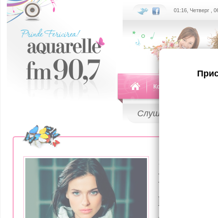
01:16, Четверг , 
Прис
Команда
Передач
Слушай
LIVE
13 Сентября 2
Елена Те
раскрыла