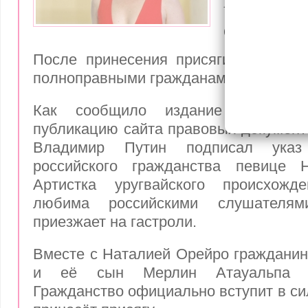
Наталья 
её просто
После принесения присяги артистка
полноправными гражданами этой стра
Как сообщило издание «РБК» 
публикацию сайта правовых документ
Владимир Путин подписал указ
российского гражданства певице 
Артистка уругвайского происхожд
любима российскими слушателя
приезжает на гастроли.
Вместе с Наталией Орейро гражданин
и её сын Мерлин Атауальпа 
Гражданство официально вступит в сил