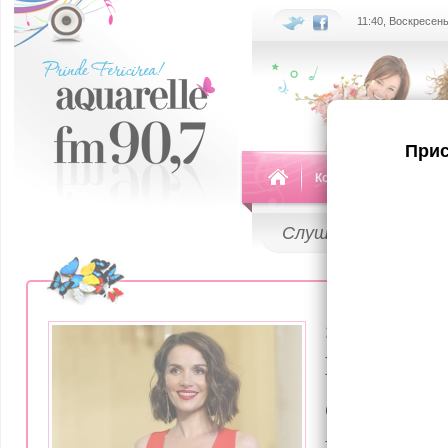
11:40, Воскресень
Прис
Команда
Передач
Слушай
LIVE
26 Октября 20
Гражданс
страны п