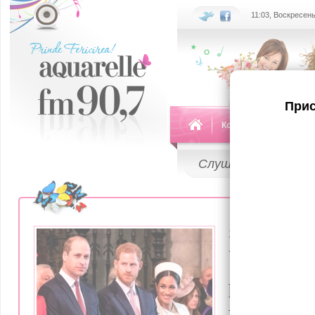
11:03, Воскресень
Прис
Команда
Передач
Слушай
LIVE
29 Сентября 2
Уилльям 
решении 