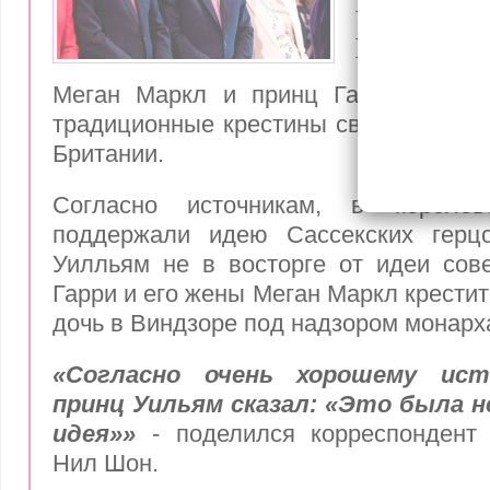
Меган кр
Британи
Меган Маркл и принц Гарри рассчи
традиционные крестины своей младш
Британии.
Согласно источникам, в короле
поддержали идею Сассекских герц
Уилльям не в восторге от идеи сов
Гарри и его жены Меган Маркл крести
дочь в Виндзоре под надзором монарх
«Согласно очень хорошему ист
принц Уильям сказал:
«Это была н
идея»»
- поделился корреспондент 
Нил Шон.