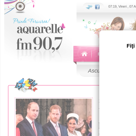
07:19, Vineri , 07
Fiţ
Echipa
Emisiuni
Ascultă
LIVE
29 Septembrie
Уилльям 
решении 