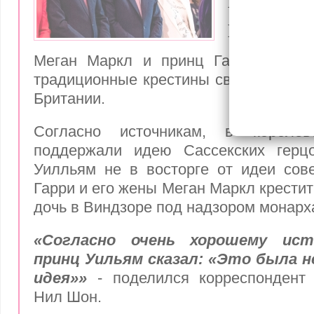
Меган кр
Британи
Меган Маркл и принц Гарри рассчи
традиционные крестины своей младш
Британии.
Согласно источникам, в короле
поддержали идею Сассекских герц
Уилльям не в восторге от идеи сов
Гарри и его жены Меган Маркл крести
дочь в Виндзоре под надзором монарх
«Согласно очень хорошему ист
принц Уильям сказал:
«Это была н
идея»»
- поделился корреспондент 
Нил Шон.