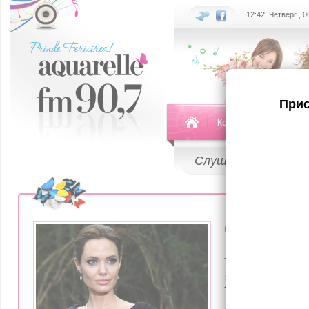
12:42, Четверг , 
Прис
Команда
Передач
Слушай
LIVE
01 Ноября 20
Palestinien
israelieni