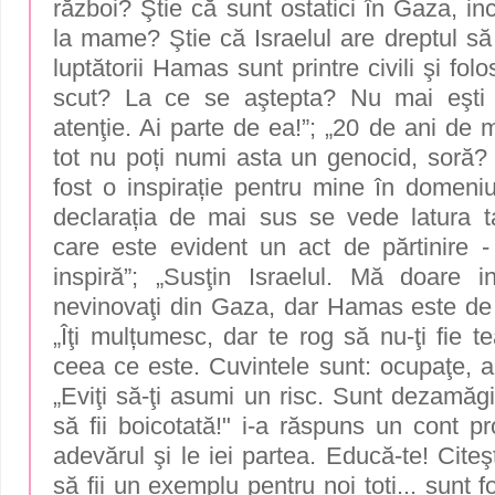
război? Ştie că sunt ostatici în Gaza, inc
la mame? Ştie că Israelul are dreptul să
luptătorii Hamas sunt printre civili şi fo
scut? La ce se aştepta? Nu mai eşti r
atenţie. Ai parte de ea!”; „20 de ani de
tot nu poți numi asta un genocid, soră? 
fost o inspirație pentru mine în domeniu
declarația de mai sus se vede latura 
care este evident un act de părtinire
inspiră”; „Susţin Israelul. Mă doare i
nevinovaţi din Gaza, dar Hamas este de v
„Îţi mulțumesc, dar te rog să nu-ţi fie 
ceea ce este. Cuvintele sunt: ocupaţe, a
„Eviţi să-ţi asumi un risc. Sunt dezamăgi
să fii boicotată!" i-a răspuns un cont pro
adevărul şi le iei partea. Educă-te! Citeşt
să fii un exemplu pentru noi toți... sunt 