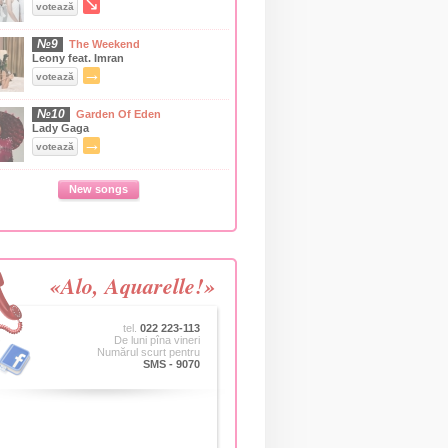
↘
votează
№9
The Weekend
Leony feat. Imran
→
votează
№10
Garden Of Eden
Lady Gaga
→
votează
New songs
«Alo, Aquarelle!»
tel.
022 223-113
De luni pîna vineri
Numărul scurt pentru
SMS - 9070