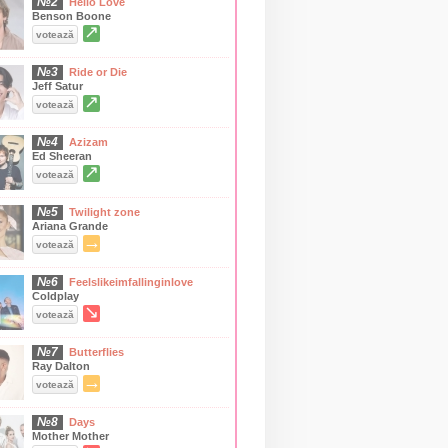
№2
Hello Love
Benson Boone
↗
votează
№3
Ride or Die
Jeff Satur
↗
votează
№4
Azizam
Ed Sheeran
↗
votează
№5
Twilight zone
Ariana Grande
→
votează
№6
Feelslikeimfallinginlove
Coldplay
↘
votează
№7
Butterflies
Ray Dalton
→
votează
№8
Days
Mother Mother