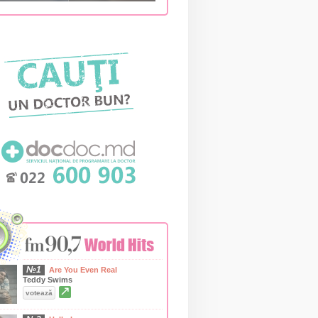
№1
Are You Even Real
Teddy Swims
↗
votează