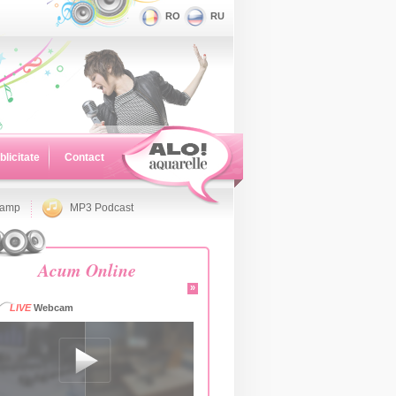
RO
RU
blicitate
Contact
namp
MP3 Podcast
Acum Online
»
LIVE
Webcam