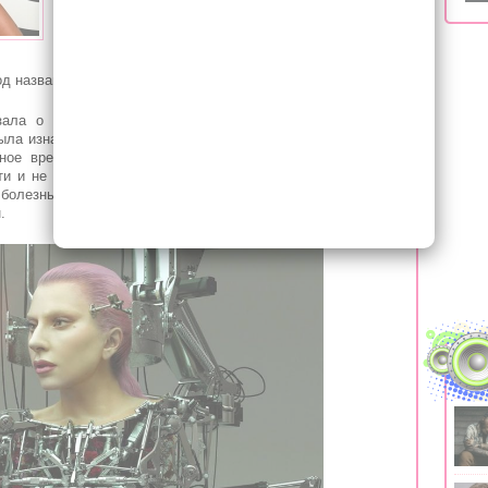
Леди Гага сообщила, что имеет разного рода
проблемы со здоровьем, поделилась
переживаниями из-за изнасилования, а также
д названием Stupid Love.
зала о совершенном против неё преступлении. Певица
ыла изнасилована, но не стала называть имя преступника.
ьное время не говорила ни с кем на тему преступления
ти и не посещала психологов, что спровоцировало у неё
 болезнь проявляется в хронических болевых ощущениях
.