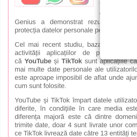
multe dat
Cercetarea
Genius a demonstrat rezultate îngijo
protecția datelor personale pe Internet.
Cel mai recent studiu, bazat pe funcția
activității aplicațiilor de pe dispozit
că
YouTube
și
TikTok
sunt aplicațiile c
mai multe date personale ale utilizatorilo
este aproape imposibil de aflat unde ajung
cum sunt folosite.
YouTube și TikTok împart datele utilizato
diferite, în condițiile în care media es
diferența majoră este că dintre domen
trimite date, doar 4 sunt livrate unor com
ce TikTok livrează date către 13 entități te