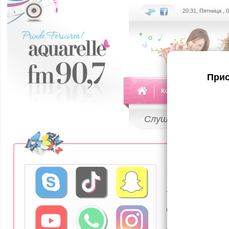
20:31, Пятница , 
Прис
Команда
Передач
Слушай
LIVE
10 Февраля 2
Aplicațiil
colectează