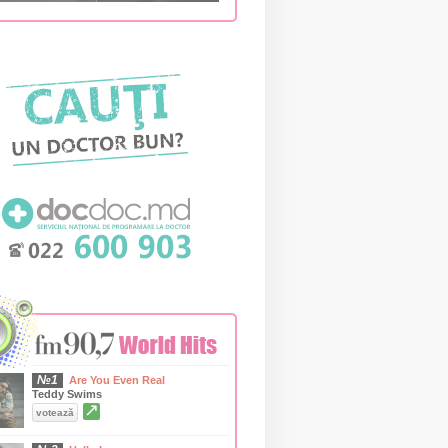
№1
Are You Even Real
Teddy Swims
↗
votează