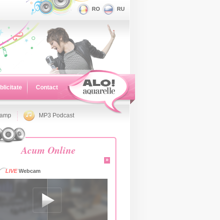
RO
RU
blicitate
Contact
namp
MP3 Podcast
Acum Online
»
LIVE
Webcam