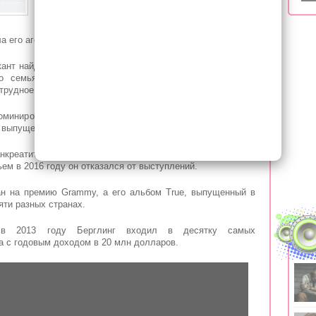
"С глубокой печалью сообщаем, что мы
потеряли Тима Берглинга, также
ла его агент Диана Барон.
кант найден мертвым в оманском городе Маскат 20 апреля
о семья чувствует опустошение. Мы просим проявить
трудное время", - говорится в заявлении.
номинирован на престижную музыкальную премию Billboard
", выпущенный в прошлом году.
нкреатита, во многом из-за чрезмерного употребления
ьем в 2016 году он отказался от выступлений.
н на премию Grammy, а его альбом True, выпущенный в
яти разных странах.
 в 2013 году Берглинг входил в десятку самых
 с годовым доходом в 20 млн долларов.