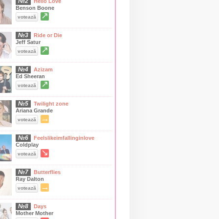
№2
Hello Love
Benson Boone
↗
votează
№3
Ride or Die
Jeff Satur
↗
votează
№4
Azizam
Ed Sheeran
↗
votează
№5
Twilight zone
Ariana Grande
→
votează
№6
Feelslikeimfallinginlove
Coldplay
↘
votează
№7
Butterflies
Ray Dalton
→
votează
№8
Days
Mother Mother