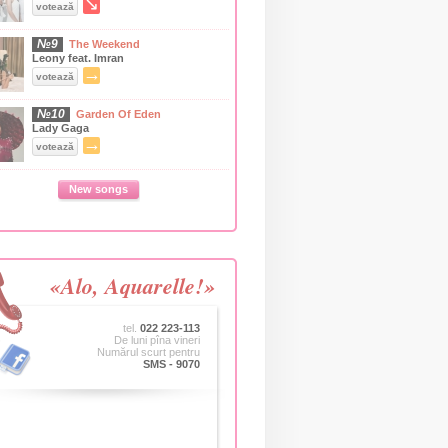
↘
votează
№9
The Weekend
Leony feat. Imran
→
votează
№10
Garden Of Eden
Lady Gaga
→
votează
New songs
«Alo, Aquarelle!»
tel.
022 223-113
De luni pîna vineri
Numărul scurt pentru
SMS - 9070