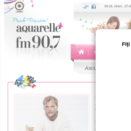
09:18, Vineri , 07
Fiţ
Echipa
Emisiuni
Ascultă
LIVE
21 Aprilie 2018
Шведски
Avicii ум