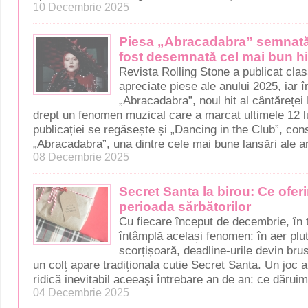
10 Decembrie 2025
Piesa „Abracadabra” semnat
fost desemnată cel mai bun hi
Revista Rolling Stone a publicat cla
apreciate piese ale anului 2025, iar în
„Abracadabra”, noul hit al cântărețe
drept un fenomen muzical care a marcat ultimele 12 lun
publicației se regăsește și „Dancing in the Club”, cons
„Abracadabra”, una dintre cele mai bune lansări ale an
08 Decembrie 2025
Secret Santa la birou: Ce oferi
perioada sărbătorilor
Cu fiecare început de decembrie, în t
întâmplă același fenomen: în aer plu
scorțișoară, deadline-urile devin brus
un colț apare tradiționala cutie Secret Santa. Un joc 
ridică inevitabil aceeași întrebare an de an: ce dăruim
04 Decembrie 2025