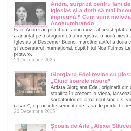
Andra, surpriză pentru fani d
Iglesias și-a dorit să mai face
împreună!” Cum sună melodi
Acostumbrando
Fanii Andrei au primit un cadou muzical neașteptat chi
a anunțat pe Instagram că a înregistrat o nouă piesă 
Iglesias și Descemer Bueno, marcând astfel a doua c
și superstarul internațional, după hitul Nos Fuimos Le
protv.ro.
29 Decembrie 2025
Giorgiana Edel revine cu piesa
„Când soarele răsare”
Artista Giorgiana Edel, originară din
stabilită în prezent la Viena, lanseaz
sărbătorilor de iarnă noul single și v
răsare”, o producție semnată de casa de producție #
26 Decembrie 2025
Școala de Arte „Alexei Stârcea