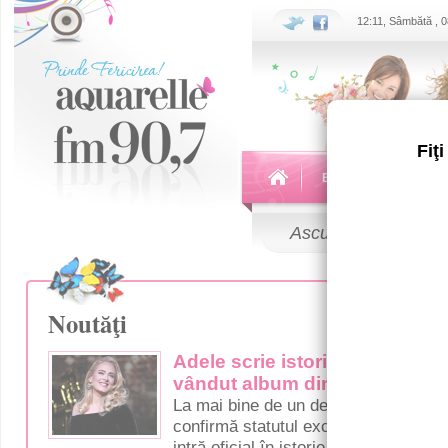
12:11, Sâmbătă , 
Fiţ
Echipa
Emisiuni
Ascultă
LIVE
Noutăţi
Adele scrie istorie în muzică:
vândut album din toate timpur
La mai bine de un deceniu de la lans
confirmă statutul excepțional al artist
intră oficial în istorie drept cel mai 