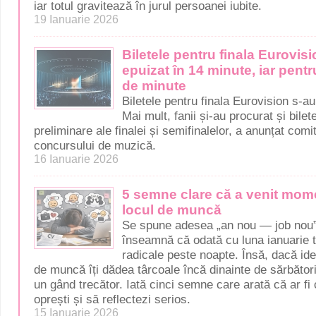
iar totul gravitează în jurul persoanei iubite.
19 Ianuarie 2026
Biletele pentru finala Eurovis
epuizat în 14 minute, iar pentr
de minute
Biletele pentru finala Eurovision s-a
Mai mult, fanii și-au procurat și bile
preliminare ale finalei și semifinalelor, a anunțat comi
concursului de muzică.
16 Ianuarie 2026
5 semne clare că a venit mome
locul de muncă
Se spune adesea „an nou — job nou”
înseamnă că odată cu luna ianuarie t
radicale peste noapte. Însă, dacă ide
de muncă îți dădea târcoale încă dinainte de sărbător
un gând trecător. Iată cinci semne care arată că ar fi c
oprești și să reflectezi serios.
15 Ianuarie 2026