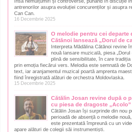
însă nemulțumiri și controverse, punând în discuție in
antrenorilor asupra evoluției concurenților și asupra re
Can Can.
16 Decembrie 2025
O melodie pentru cei departe 
Cătănoi lansează „Dorul de c
Interpreta Mădălina Cătănoi revine în
nouă lansare muzicală, piesa „Dorul
plină de sensibilitate, în care tradiți
prin emoția fiecărui vers. Melodia este semnată de D
text, iar aranjamentul muzical poartă amprenta maest
fiind înregistrată alături de orchestra Moldovlaska.
15 Decembrie 2025
Cătălin Josan revine după o 
cu piesa de dragoste „Acolo”
Cătălin Josan își surprinde din nou p
perioadă de absență o melodie nouă, i
este prezentată împreună cu un videoc
apare alături de colegii săi instrumentiști.