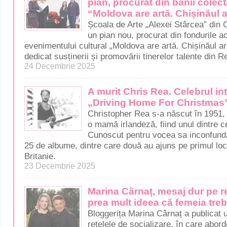
pian, procurat din banii colect
“Moldova are artă. Chișinăul a
Școala de Arte „Alexei Stârcea” din C
un pian nou, procurat din fondurile a
evenimentului cultural „Moldova are artă. Chișinăul ar
dedicat susținerii și promovării tinerelor talente din 
24 Decembrie 2025
A murit Chris Rea. Celebrul int
„Driving Home For Christmas”
Christopher Rea s-a născut în 1951, a
o mamă irlandeză, fiind unul dintre cei
Cunoscut pentru vocea sa inconfundab
25 de albume, dintre care două au ajuns pe primul loc
Britanie.
23 Decembrie 2025
Marina Cârnaț, mesaj dur pe r
prea mult ideea că femeia treb
Bloggerița Marina Cârnaț a publicat
rețelele de socializare, în care abo