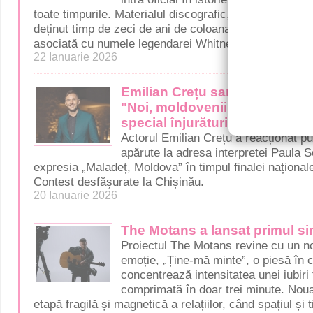
toate timpurile. Materialul discografic, apărut în 2011
deținut timp de zeci de ani de coloana sonoră a filmu
asociată cu numele legendarei Whitney Houston și la
22 Ianuarie 2026
Emilian Crețu sare în apărarea
"Noi, moldovenii, 99% vorbim 
special înjurăturile, toată lum
Actorul Emilian Crețu a reacționat pub
apărute la adresa interpretei Paula Se
expresia „Maladeț, Moldova” în timpul finalei naționa
Contest desfășurate la Chișinău.
20 Ianuarie 2026
The Motans a lansat primul si
Proiectul The Motans revine cu un no
emoție, „Ține-mă minte”, o piesă în
concentrează intensitatea unei iubiri 
comprimată în doar trei minute. Nou
etapă fragilă și magnetică a relațiilor, când spațiul și 