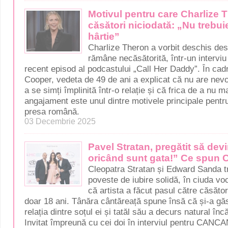
Motivul pentru care Charlize 
căsători niciodată: „Nu trebu
hârtie”
Charlize Theron a vorbit deschis des
rămâne necăsătorită, într-un interviu 
recent episod al podcastului „Call Her Daddy”. În cadr
Cooper, vedeta de 49 de ani a explicat că nu are nevo
a se simți împlinită într-o relație și că frica de a nu m
angajament este unul dintre motivele principale pentr
presa română.
03 Decembrie 2025
Pavel Stratan, pregătit să dev
oricând sunt gata!” Ce spun 
Cleopatra Stratan și Edward Sanda tr
poveste de iubire solidă, în ciuda vo
că artista a făcut pasul către căsăto
doar 18 ani. Tânăra cântăreață spune însă că și-a găsi
relația dintre soțul ei și tatăl său a decurs natural înc
Invitat împreună cu cei doi în interviul pentru CANC