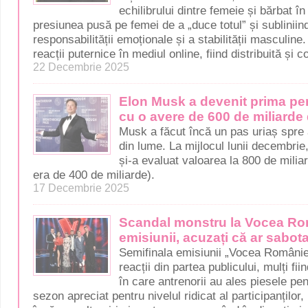
echilibrului dintre femeie și bărbat în
presiunea pusă pe femei de a „duce totul” și subliniin
responsabilității emoționale și a stabilității masculine
reacții puternice în mediul online, fiind distribuită și 
22 Decembrie 2025
Elon Musk a devenit prima per
cu o avere de 600 de miliarde 
Musk a făcut încă un pas uriaș spre a
din lume. La mijlocul lunii decembrie
și-a evaluat valoarea la 800 de milia
era de 400 de miliarde).
17 Decembrie 2025
Scandal monstru la Vocea Rom
emisiunii, acuzați că ar sabot
Semifinala emisiunii „Vocea Românie
reacții din partea publicului, mulți f
în care antrenorii au ales piesele pen
sezon apreciat pentru nivelul ridicat al participanților