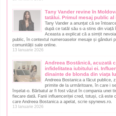
Tany Vander revine în Moldo
tatălui. Primul mesaj public al 
Tany Vander a anunțat că se întoarce
după ce tatăl său s-a stins din viață
Aceasta a explicat că a simțit nevoi
public, în contextul numeroaselor mesaje și gânduri p
comunității sale online.
13 Ianuarie 2026
Andreea Bostănică, acuzată c
infidelitatea iubitului ei. Influen
dinainte de blonda din viața lu
Andreea Bostanica a făcut publice, z
primite de la urmăritoare, în care i s
înșelat-o. Bărbatul ar fi fost văzut în compania unei t
fiecare dată. Fanii influenceriței cred, totuși, că este 
care Andreea Bostanica a apelat, scrie spynews.ro.
13 Ianuarie 2026