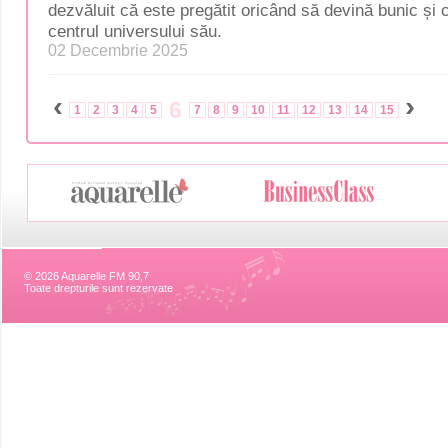
dezvăluit că este pregătit oricând să devină bunic și
centrul universului său.
02 Decembrie 2025
‹
›
6
1
2
3
4
5
7
8
9
10
11
12
13
14
15
© 2026 Aquarelle FM 90,7
Toate drepturile sunt rezervate