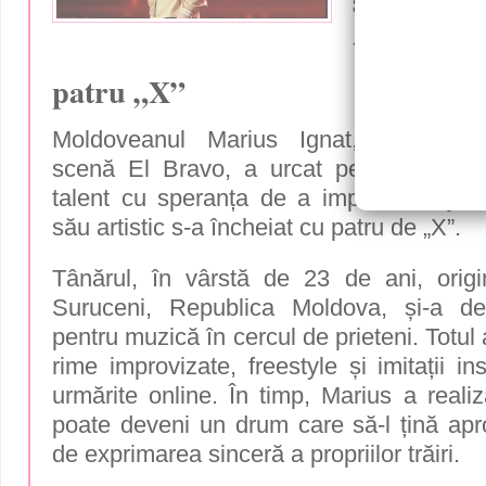
scena „Ro
talent”, d
patru „X”
Moldoveanul
Marius Ignat
, cunoscu
scenă
El Bravo
, a urcat pe scena emi
talent
cu speranța de a impresiona jura
său artistic s-a încheiat cu patru de „X”.
Tânărul, în vârstă de 23 de ani, origin
Suruceni, Republica Moldova, și-a de
pentru muzică în cercul de prieteni. Totul 
rime improvizate, freestyle și imitații ins
urmărite online. În timp, Marius a reali
poate deveni un drum care să-l țină ap
de exprimarea sinceră a propriilor trăiri.