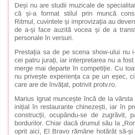
Deși nu are studii muzicale de specialit
că și-a format stilul prin muncă const
Ritmul, cuvintele și improvizația au deven
de a-și face auzită vocea și de a trans
personale în versuri.
Prestația sa de pe scena show-ului nu i
cei patru jurați, iar interpretarea nu a fos
merge mai departe în competiție. Cu toat
nu privește experiența ca pe un eșec, ci
care are de învățat, potrivit
protv.ro.
Marius Ignat muncește încă de la vârsta 
inițial în restaurante chinezești, iar în pr
construcții, ocupându-se de zugrăvit, 
bordurilor. Chiar dacă drumul său la „Rom
oprit aici, El Bravo rămâne hotărât să-și