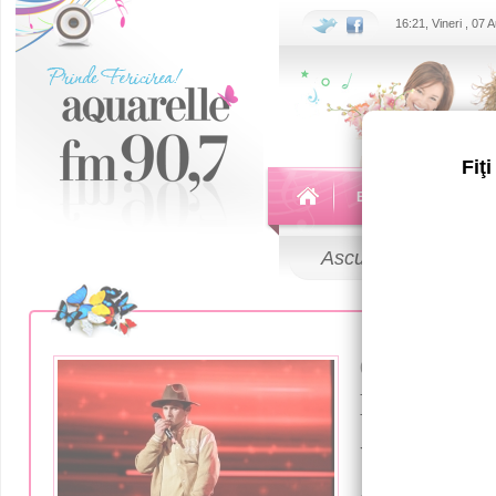
16:21, Vineri , 07
Fiţ
Echipa
Emisiuni
Ascultă
LIVE
02 Februarie 2
Moldovean
venit cu v