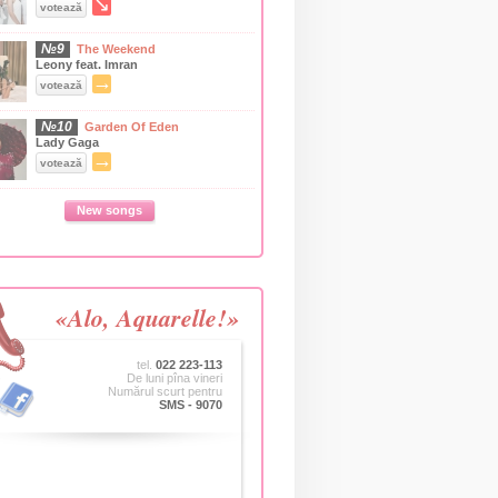
↘
votează
№9
The Weekend
Leony feat. Imran
→
votează
№10
Garden Of Eden
Lady Gaga
→
votează
New songs
«Alo, Aquarelle!»
tel.
022 223-113
De luni pîna vineri
Numărul scurt pentru
SMS - 9070