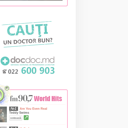
№1
Are You Even Real
Teddy Swims
↗
votează