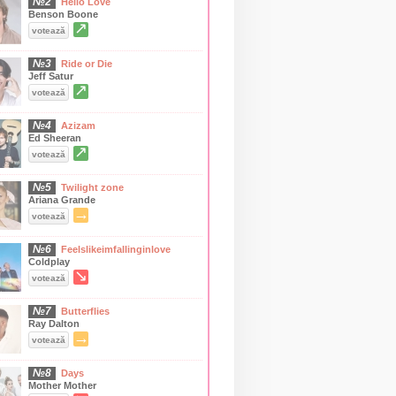
№2
Hello Love
Benson Boone
↗
votează
№3
Ride or Die
Jeff Satur
↗
votează
№4
Azizam
Ed Sheeran
↗
votează
№5
Twilight zone
Ariana Grande
→
votează
№6
Feelslikeimfallinginlove
Coldplay
↘
votează
№7
Butterflies
Ray Dalton
→
votează
№8
Days
Mother Mother