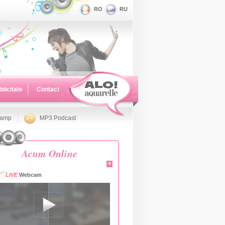
RO
RU
blicitate
Contact
namp
MP3 Podcast
Acum Online
»
LIVE
Webcam