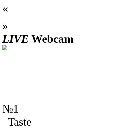
«
»
LIVE
Webcam
№1
Taste