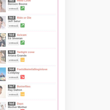
№2
Hello Love
Benson Boone
↗
votează
№3
Ride or Die
Jeff Satur
↗
votează
№4
Azizam
Ed Sheeran
↗
votează
№5
Twilight zone
Ariana Grande
→
votează
№6
Feelslikeimfallinginlove
Coldplay
↘
votează
№7
Butterflies
Ray Dalton
→
votează
№8
Days
Mother Mother