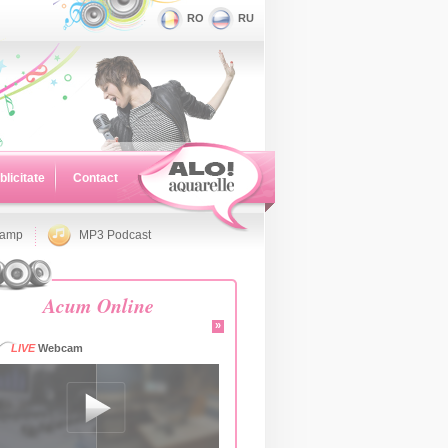
RO
RU
blicitate
Contact
namp
MP3 Podcast
Acum Online
»
LIVE
Webcam