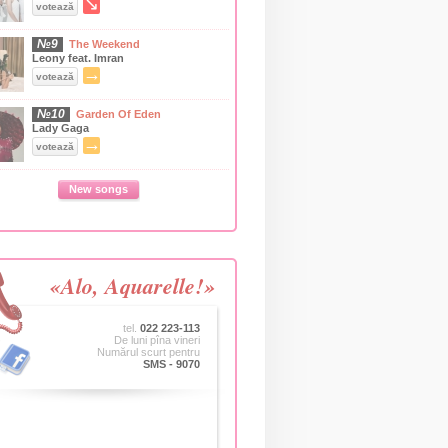
↘
votează
№9
The Weekend
Leony feat. Imran
→
votează
№10
Garden Of Eden
Lady Gaga
→
votează
New songs
«Alo, Aquarelle!»
tel.
022 223-113
De luni pîna vineri
Numărul scurt pentru
SMS - 9070