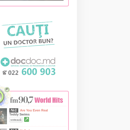
№1
Are You Even Real
Teddy Swims
↗
votează