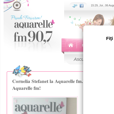
15:29, Joi , 06 Au
Fiţ
Echipa
Emisiuni
Ascultă
LIVE
Cornelia Stefanet la Aquarelle fm.Vino s-o vezi p
Aquarelle fm!