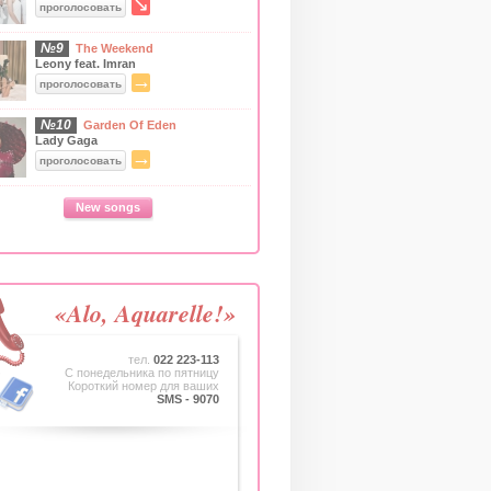
↘
проголосовать
№9
The Weekend
Leony feat. Imran
→
проголосовать
№10
Garden Of Eden
Lady Gaga
→
проголосовать
New songs
«Alo, Aquarelle!»
тел.
022 223-113
C понедельника по пятницу
Короткий номер для ваших
SMS - 9070