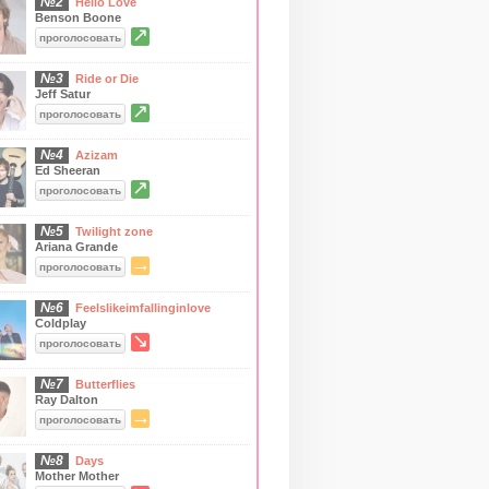
№2
Hello Love
Benson Boone
↗
проголосовать
№3
Ride or Die
Jeff Satur
↗
проголосовать
№4
Azizam
Ed Sheeran
↗
проголосовать
№5
Twilight zone
Ariana Grande
→
проголосовать
№6
Feelslikeimfallinginlove
Coldplay
↘
проголосовать
№7
Butterflies
Ray Dalton
→
проголосовать
№8
Days
Mother Mother