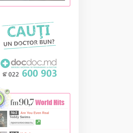
№1
Are You Even Real
Teddy Swims
↗
проголосовать