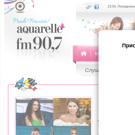
23:09, Понедельни
Прис
Команда
Передач
Слушай
LIVE
27 Декабря 20
Vedete cu
înscris la