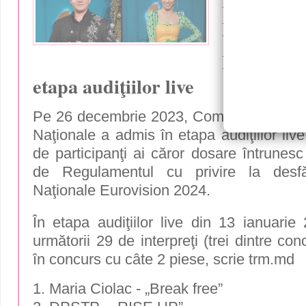
națională
Eurovisio
piese au f
etapa audiţiilor live
Pe 26 decembrie 2023, Comitetul de Orga
Naţionale a admis în etapa audiţiilor liv
de participanţi ai căror dosare întrunesc 
de Regulamentul cu privire la desfă
Naţionale Eurovision 2024.
În etapa audiţiilor live din 13 ianuarie
următorii 29 de interpreţi (trei dintre con
în concurs cu câte 2 piese, scrie
trm.md
1. Maria Ciolac - „Break free”