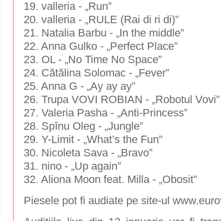
19. valleria - „Run”
20. valleria - „RULE (Rai di ri di)”
21. Natalia Barbu - „In the middle”
22. Anna Gulko - „Perfect Place”
23. OL - „No Time No Space”
24. Cătălina Solomac - „Fever”
25. Anna G - „Ay ay ay”
26. Trupa VOVI ROBIAN - „Robotul Vovi”
27. Valeria Pasha - „Anti-Princess”
28. Spînu Oleg - „Jungle”
29. Y-Limit - „What’s the Fun”
30. Nicoleta Sava - „Bravo”
31. nino - „Up again”
32. Aliona Moon feat. Milla - „Obosit”
Piesele pot fi audiate pe site-ul www.eur