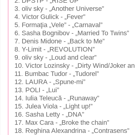
2. DPSTP - „RISE UP”
3. oliv sky - „Another Universe”
4. Victor Gulick - „Fever”
5. Formaţia „Vele” - „Carnaval”
6. Sasha Bognibov - „Married To Twins”
7. Denis Midone - „Back to Me”
8. Y-Limit - „REVOLUTION”
9. oliv sky - „Loud and clear”
10. Victor Lozinsky - „Dirty Wind/Joker a
11. Bumbac Tudor - „Tudorel”
12. LAURA - „Spune-mi”
13. POLI - „Lui”
14. Iulia Teleucă - „Runaway”
15. Julea Viola - „Light up!”
16. Sasha Letty - „DNA”
17. Max Cara - „Broke the chain”
18. Reghina Alexandrina - „Contrasens”