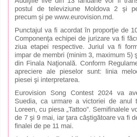
Audiţiile live din 13 ianuarie vor fi tra
postul de televiziune Moldova 2 şi pe
precum şi pe www.eurovision.md.
Punctajul va fi acordat în proporţie de 1
Componenţa echipei de jurizare va fi făc
ziua etapei respective. Juriul va fi for
impar de membri (minim 3, maximum 5) şi v
din Finala Naţională. Conform Regulament
apreciere ale pieselor sunt: linia melod
piesei şi interpretarea.
Eurovision Song Contest 2024 va av
Suedia, ca urmare a victoriei de anul tr
Loreen, cu piesa „Tattoo”. Semifinalele v
de 7 şi 9 mai, iar ţara câştigătoare va fi
finalei de pe 11 mai.