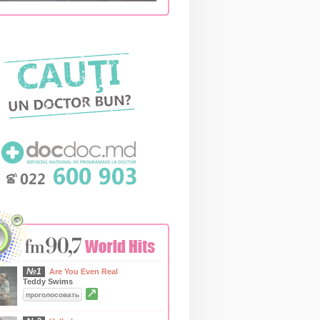
№1
Are You Even Real
Teddy Swims
↗
проголосовать