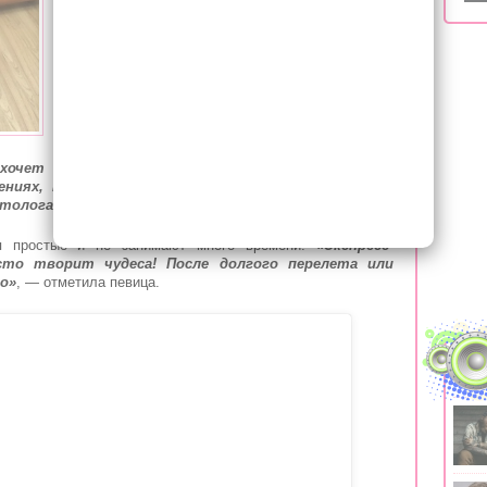
На ролике девушка демонстрирует, как
с помощью теннисного мяча, рук и вакуумного
массажа сделать красивыми лицо и тело.
При этом надпись обещает высокую грудь
и гладкое декольте.
«Знаете эту чудо-женщину? Я хочу
 хочет пухлые губы без уколов? Все мои знакомые
нениях, так как делать их элементарно, а эффект
етолога»
,
— поделилась Бузова.
ия простые и не занимают много времени.
«Экспресс-
то творит чудеса! После долгого перелета или
о»
, — отметила певица.