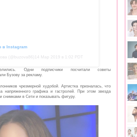
 в Instagram
зова (@buzova86)
14 Мар 2019 в 1:02 PDT
делились. Одни подписчики посчитали советы
али Бузову за рекламу.
лонников чрезмерной худобой. Артистка
призналась
, что
за напряженного графика и гастролей. При этом звезда
ми
снимками
в Сети и показывать фигуру.