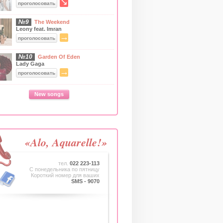
↘
проголосовать
№9
The Weekend
Leony feat. Imran
→
проголосовать
№10
Garden Of Eden
Lady Gaga
→
проголосовать
New songs
«Alo, Aquarelle!»
тел.
022 223-113
C понедельника по пятницу
Короткий номер для ваших
SMS - 9070