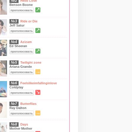
№2
Hello Love
Benson Boone
↗
проголосовать
№3
Ride or Die
Jeff Satur
↗
проголосовать
№4
Azizam
Ed Sheeran
↗
проголосовать
№5
Twilight zone
Ariana Grande
→
проголосовать
№6
Feelslikeimfallinginlove
Coldplay
↘
проголосовать
№7
Butterflies
Ray Dalton
→
проголосовать
№8
Days
Mother Mother