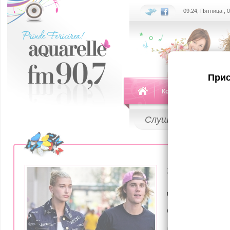
09:24, Пятница , 
Прис
Команда
Передач
Слушай
LIVE
23 Ноября 20
Джастин 
супругу л