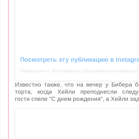
Посмотреть эту публикацию в Instagr
Публикация от JBCrewdotcom (@justinbiebercrewbackup)
2
Известно также, что на вечер у Бибера 
торта, когда Хейли преподнесли след
гости спели "С днем рождения", а Хейли зад