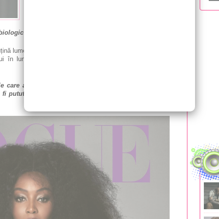
privire la tatăl copilului. Vedeta nici până acum nu a
anunțat numele fetiței, însă i-a dezvăluit originea.
biologic"
, a declarat modelul pentru revista britanică Vogue.
nă lume a știut despre planurile sale de a deveni mamă. Așa
ui în luna mai 2021 a fost o surpriză pentru fanii și chiar
e care au știut despre sarcinea mea. Însă, ea e cea mai
fi putut-o imagina vreodată. E cel mai frumos lucru care