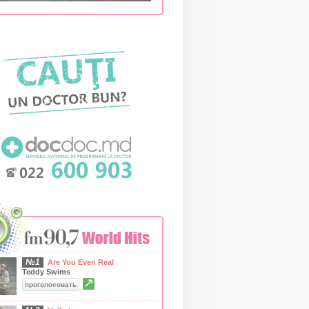
№1
Are You Even Real
Teddy Swims
↗
проголосовать