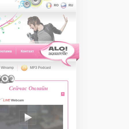
RO
RU
еклама
Контакт
 Winamp
MP3 Podcast
Сейчас Онлайн
»
LIVE
Webcam