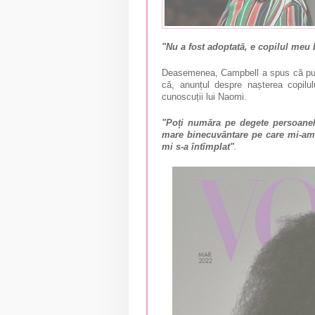
"Nu a fost adoptată, e copilul meu 
Deasemenea, Campbell a spus că puți
că, anunțul despre nașterea copilul
cunoscuții lui Naomi.
"Poți număra pe degete persoanel
mare binecuvântare pe care mi-am 
mi s-a întîmplat"
.