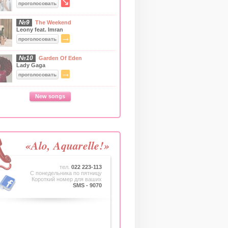
↘
проголосовать
№9
The Weekend
Leony feat. Imran
→
проголосовать
№10
Garden Of Eden
Lady Gaga
→
проголосовать
New songs
«Alo, Aquarelle!»
тел.
022 223-113
C понедельника по пятницу
Короткий номер для ваших
SMS - 9070