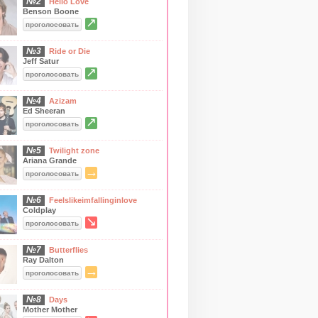
№2
Hello Love
Benson Boone
↗
проголосовать
№3
Ride or Die
Jeff Satur
↗
проголосовать
№4
Azizam
Ed Sheeran
↗
проголосовать
№5
Twilight zone
Ariana Grande
→
проголосовать
№6
Feelslikeimfallinginlove
Coldplay
↘
проголосовать
№7
Butterflies
Ray Dalton
→
проголосовать
№8
Days
Mother Mother