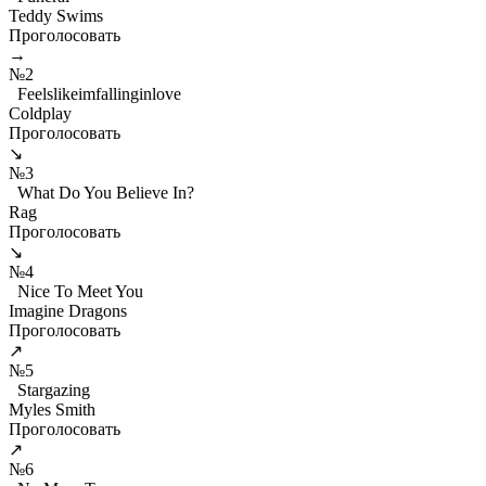
Teddy Swims
Проголосовать
→
№2
Feelslikeimfallinginlove
Coldplay
Проголосовать
↘
№3
What Do You Believe In?
Rag
Проголосовать
↘
№4
Nice To Meet You
Imagine Dragons
Проголосовать
↗
№5
Stargazing
Myles Smith
Проголосовать
↗
№6