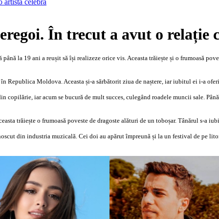
eregoi. În trecut a avut o relație 
ână la 19 ani a reușit să își realizeze orice vis. Aceasta trăiește și o frumoasă pove
în Republica Moldova. Aceasta și-a sărbătorit ziua de naștere, iar iubitul ei i-a ofer
in copilărie, iar acum se bucură de mult succes, culegând roadele muncii sale. Până 
easta trăiește o frumoasă poveste de dragoste alături de un toboșar. Tânărul s-a iu
noscut din industria muzicală. Cei doi au apărut împreună și la un festival de pe litoral