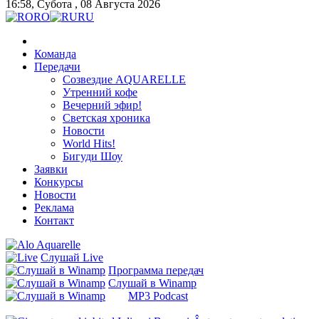
16:58, Субота , 08 Августа 2026
RO
RU
Команда
Передачи
Созвездие AQUARELLE
Утренний кофе
Вечерний эфир!
Светская хроника
Новости
World Hits!
Бигуди Шоу
Заявки
Конкурсы
Новости
Реклама
Контакт
Слушай
Live
Программа передач
Слушай в Winamp
MP3 Podcast