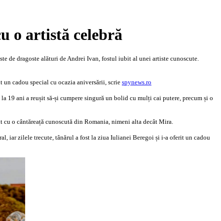
cu o artistă celebră
ste de dragoste alături de Andrei Ivan, fostul iubit al unei artiste cunoscute.
it un cadou special cu ocazia aniversării, scrie
spynews.ro
la 19 ani a reușit să-și cumpere singură un bolid cu mulți cai putere, precum și o
bit cu o cântăreață cunoscută din Romania, nimeni alta decât Mira.
, iar zilele trecute, tânărul a fost la ziua Iulianei Beregoi și i-a oferit un cadou