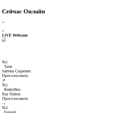
Сейчас Онлайн
«
»
LIVE
Webcam
№1
Taste
Sabrina Carpenter
Проголосовать
↗
№1
Butterflies
Ray Dalton
Проголосовать
→
№2
Funeral