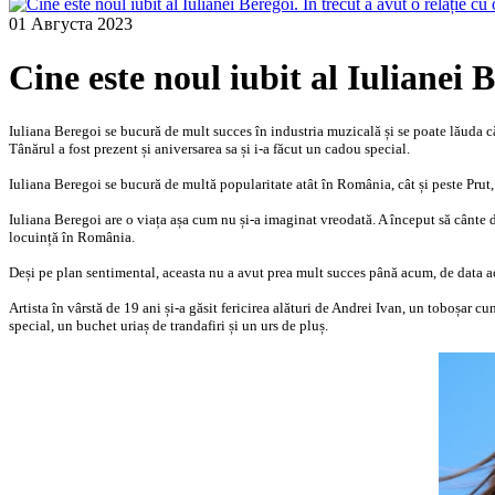
01 Августа 2023
Cine este noul iubit al Iulianei B
Iuliana Beregoi se bucură de mult succes în industria muzicală și se poate lăuda că p
Tânărul a fost prezent și aniversarea sa și i-a făcut un cadou special.
Iuliana Beregoi se bucură de multă popularitate atât în România, cât și peste Prut, 
Iuliana Beregoi are o viața așa cum nu și-a imaginat vreodată. A început să cânte d
locuință în România.
Deși pe plan sentimental, aceasta nu a avut prea mult succes până acum, de data ac
Artista în vârstă de 19 ani și-a găsit fericirea alături de Andrei Ivan, un toboșar cu
special, un buchet uriaș de trandafiri și un urs de pluș.