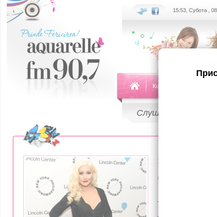
15:53, Субота , 0
Прис
Команда
Передач
Слушай
LIVE
21 Декабря 20
(фото) К
Агилера н