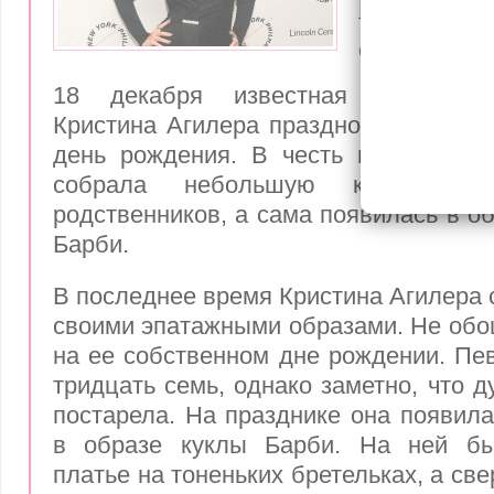
рождения
образе Б
18 декабря известная американс
Кристина Агилера праздновала свой 
день рождения. В честь праздника 
собрала небольшую компанию
родственников, а сама появилась в о
Барби.
В последнее время Кристина Агилера 
своими эпатажными образами. Не обош
на ее собственном дне рождении. Пе
тридцать семь, однако заметно, что 
постарела. На празднике она появила
в образе куклы Барби. На ней бы
платье на тоненьких бретельках, а св