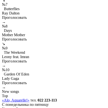
↘
№7
Butterflies
Ray Dalton
Проголосовать
→
№8
Days
Mother Mother
Проголосовать
↘
№9
The Weekend
Leony feat. Imran
Проголосовать
→
№10
Garden Of Eden
Lady Gaga
Проголосовать
→
New songs
Top
«Alo, Aquarelle!»
тел.
022 223-113
C понедельника по пятницу