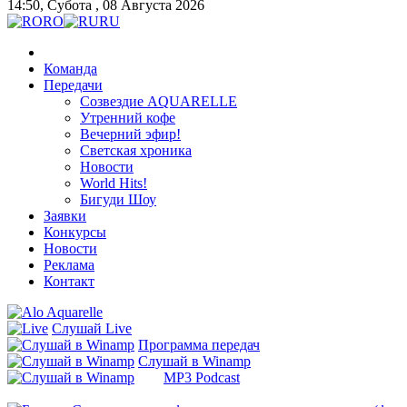
14:50, Субота , 08 Августа 2026
RO
RU
Команда
Передачи
Созвездие AQUARELLE
Утренний кофе
Вечерний эфир!
Светская хроника
Новости
World Hits!
Бигуди Шоу
Заявки
Конкурсы
Новости
Реклама
Контакт
Слушай
Live
Программа передач
Слушай в Winamp
MP3 Podcast