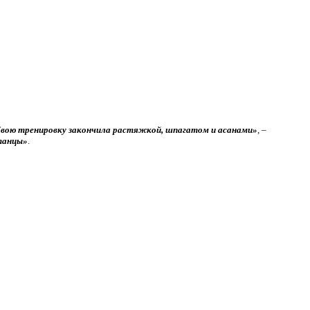
 Свою тренировку закончила растяжкой, шпагатом и асанами»
, –
 танцы»
.