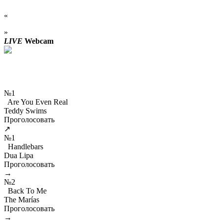
«
»
LIVE
Webcam
№1
Are You Even Real
Teddy Swims
Проголосовать
↗
№1
Handlebars
Dua Lipa
Проголосовать
→
№2
Back To Me
The Marías
Проголосовать
→