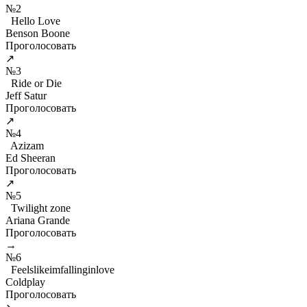
№2
Hello Love
Benson Boone
Проголосовать
↗
№3
Ride or Die
Jeff Satur
Проголосовать
↗
№4
Azizam
Ed Sheeran
Проголосовать
↗
№5
Twilight zone
Ariana Grande
Проголосовать
→
№6
Feelslikeimfallinginlove
Coldplay
Проголосовать