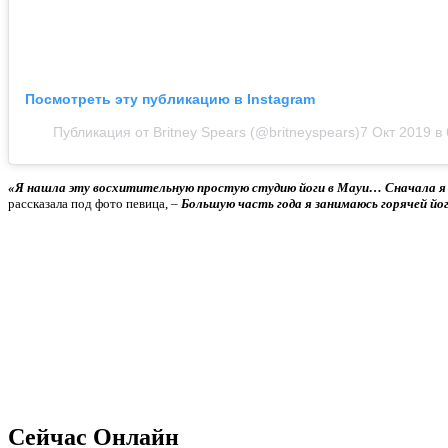
Посмотреть эту публикацию в Instagram
Публикация от Britney Spears (@britneyspears)
7 Окт 2019 в
«Я нашла эту восхитительную простую студию йоги в Мауи… Сначала я 
рассказала под фото певица, –
Большую часть года я занимаюсь горячей йог
Сейчас Онлайн