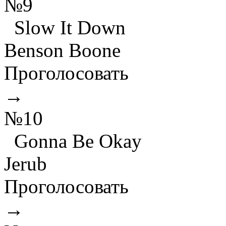
№9
Slow It Down
Benson Boone
Проголосовать
→
№10
Gonna Be Okay
Jerub
Проголосовать
→