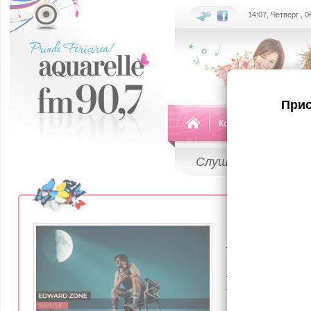
14:07, Четверг , 
Прис
Команда
Передач
Слушай
LIVE
11 Мая 2026
Un nou în
Eduard M