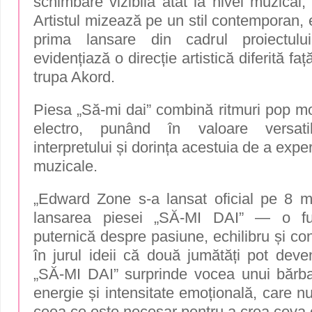
schimbare vizibilă atât la nivel muzical,
Artistul mizează pe un stil contemporan, e
prima lansare din cadrul proiectul
evidențiază o direcție artistică diferită fa
trupa Akord.
Piesa „Să-mi dai” combină ritmuri pop mo
electro, punând în valoare versati
interpretului și dorința acestuia de a exp
muzicale.
„Edward Zone s-a lansat oficial pe 8 
lansarea piesei „SĂ-MI DAI” — o fuz
puternică despre pasiune, echilibru și co
în jurul ideii că două jumătăți pot deve
„SĂ-MI DAI” surprinde vocea unui bărbat 
energie și intensitate emoțională, care nu
ceea ce este necesar pentru a crea ceva