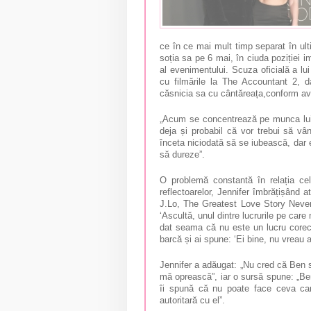
ce în ce mai mult timp separat în ult
soția sa pe 6 mai, în ciuda poziției 
al evenimentului. Scuza oficială a lu
cu filmările la The Accountant 2, 
căsnicia sa cu cântăreața,conform
av
„Acum se concentrează pe munca lui ș
deja și probabil că vor trebui să v
înceta niciodată să se iubească, dar 
să dureze”.
O problemă constantă în relația ce
reflectoarelor, Jennifer îmbrățișând 
J.Lo, The Greatest Love Story Neve
‘Ascultă, unul dintre lucrurile pe car
dat seama că nu este un lucru corect
barcă și ai spune: ‘Ei bine, nu vrea
Jennifer a adăugat: „Nu cred că Ben s
mă oprească”, iar o sursă spune: „Ben
îi spună că nu poate face ceva car
autoritară cu el”.