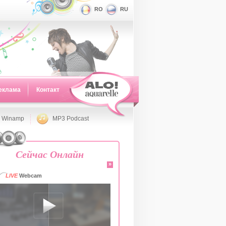
RO
RU
еклама
Контакт
 Winamp
MP3 Podcast
Сейчас Онлайн
»
LIVE
Webcam