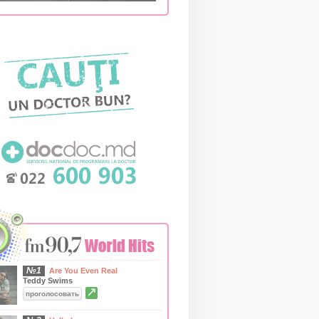
№1
Are You Even Real
Teddy Swims
↗
проголосовать