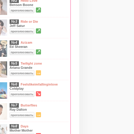
№2
Hello Love
Benson Boone
↗
проголосовать
№3
Ride or Die
Jeff Satur
↗
проголосовать
№4
Azizam
Ed Sheeran
↗
проголосовать
№5
Twilight zone
Ariana Grande
→
проголосовать
№6
Feelslikeimfallinginlove
Coldplay
↘
проголосовать
№7
Butterflies
Ray Dalton
→
проголосовать
№8
Days
Mother Mother