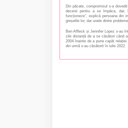
Din păcate, compromisul s-a dovedit 
decenii pentru a se împăca, dar, 
funcționeze”, explică persoana din i
greșelile lor, dar unele dintre proble
Ben Affleck și Jennifer Lopez s-au înt
zile distanță de a se căsători când 
2004 înainte de a pune capăt relației
din urmă s-au căsătorit în iulie 2022.