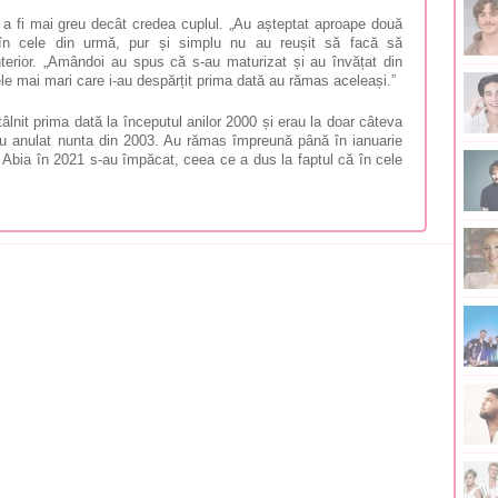
a fi mai greu decât credea cuplul. „Au așteptat aproape două
în cele din urmă, pur și simplu nu au reușit să facă să
nterior. „Amândoi au spus că s-au maturizat și au învățat din
mele mai mari care i-au despărțit prima dată au rămas aceleași.”
âlnit prima dată la începutul anilor 2000 și erau la doar câteva
au anulat nunta din 2003. Au rămas împreună până în ianuarie
. Abia în 2021 s-au împăcat, ceea ce a dus la faptul că în cele