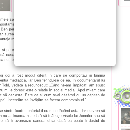
prima dată, [Ben] nu este de vină!”.
Fanii au observat că Ben și Jennifer au petrecut din
imele săptămâni. Actorul nu a participat la Met Gala alături de
importante pe care aceasta o deține în calitate de co-președinte
i Ben pentru că a lipsit de la Met Gala a fost că a fost ocupat
dar sursa In Touch spune că acesta „a decis să renunțe' la
antaje.ro
i pe copiii lui”, adaugă persoana din interior. „Ben s-a mutat
ândă casa de vis pe care au căutat-o timp de doi ani. Nu vor
ea nu-l poate controla, iar el nu o poate schimba. Nu avea cum
lor doi a fost modul diferit în care se comportau în lumina
atenția mediatică, iar Ben ferindu-se de ea. În documentarul lui
r Told, vedeta a recunoscut: „Când ne-am împăcat, am spus:
e nu mi le doresc este o relație în social media’. Apoi mi-am cam
 să cer asta. Este ca și cum te-ai căsători cu un căpitan de
u apa’. Încercăm să învățăm să facem compromisuri.”
e simte foarte confortabil cu mine făcând asta, dar nu vrea să
 nu ar încerca niciodată să înăbușe visele lui Jennifer sau să
e să îi avanseze cariera, chiar dacă ea poate fi destul de