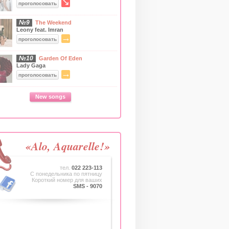
↘
проголосовать
№9
The Weekend
Leony feat. Imran
→
проголосовать
№10
Garden Of Eden
Lady Gaga
→
проголосовать
New songs
«Alo, Aquarelle!»
тел.
022 223-113
C понедельника по пятницу
Короткий номер для ваших
SMS - 9070