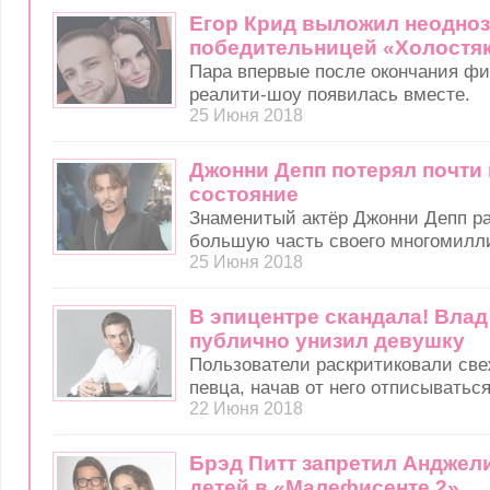
Егор Крид выложил неодноз
победительницей «Холостя
Пара впервые после окончания ф
реалити-шоу появилась вместе.
25 Июня 2018
Джонни Депп потерял почти 
состояние
Знаменитый актёр Джонни Депп ра
большую часть своего многомилли
25 Июня 2018
В эпицентре скандала! Влад
публично унизил девушку
Пользователи раскритиковали све
певца, начав от него отписываться.
22 Июня 2018
Брэд Питт запретил Анджел
детей в «Малефисенте 2»