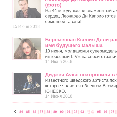
(фото)
На 44-м году жизни знаменитый ак
сердец Леонардо Ди Каприо готов 
семейной гавани!
15 Июня 2018
Беременная Ксения Дели ра
имя будущего малыша
13 июня, молдавская супермодель
интересный LIVE на своей странич
14 Июня 2018
Диджея Avicii похоронили в
Известного шведского артиста по
которое является объектом Всеми
ЮНЕСКО.
14 Июня 2018
‹
94
84
85
86
87
88
89
90
91
92
93
95
96
97