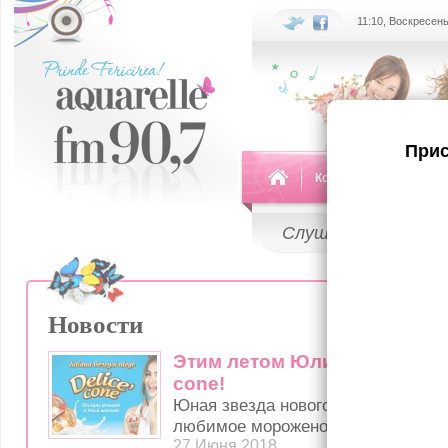
11:10, Воскресень
Прис
Команда
Передач
Слушай
LIVE
Новости
Этим летом Юлиана Берегой
cone!
Юная звезда нового поколения уж
любимое мороженое – Delice’ cone
27 Июня 2018