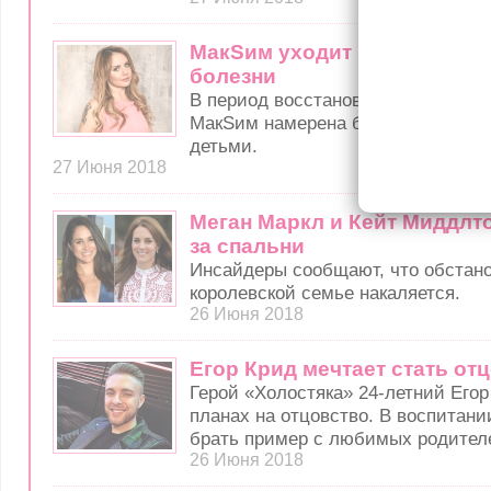
МакSим уходит в творческий
болезни
В период восстановления жизненн
МакSим намерена быть вместе со
детьми.
27 Июня 2018
Меган Маркл и Кейт Миддлт
за спальни
Инсайдеры сообщают, что обстано
королевской семье накаляется.
26 Июня 2018
Егор Крид мечтает стать от
Герой «Холостяка» 24-летний Егор
планах на отцовство. В воспитани
брать пример с любимых родител
26 Июня 2018