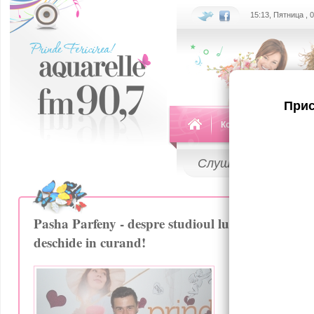
15:13, Пятница , 
Прис
Команда
Передач
Слушай
LIVE
Pasha Parfeny - despre studioul lui de inregistrari
deschide in curand!