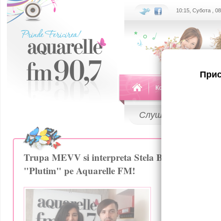
10:15, Субота , 0
Прис
Команда
Передач
Слушай
LIVE
Trupa MEVV si interpreta Stela Botan au preze
"Plutim" pe Aquarelle FM!