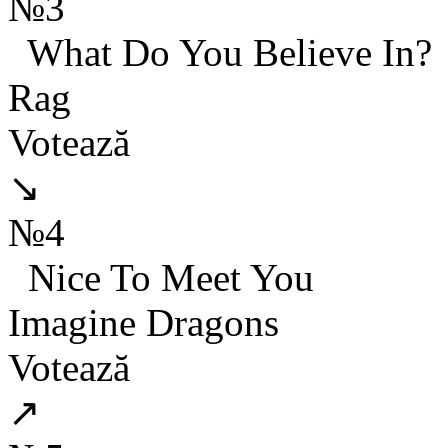
№3
What Do You Believe In?
Rag
Votează
↘
№4
Nice To Meet You
Imagine Dragons
Votează
↗