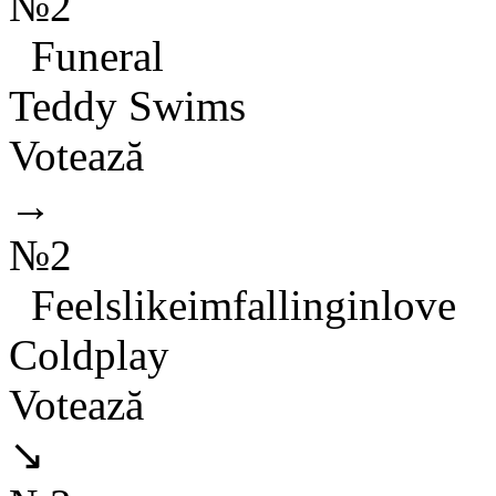
№2
Funeral
Teddy Swims
Votează
→
№2
Feelslikeimfallinginlove
Coldplay
Votează
↘