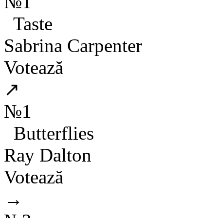
№1
Taste
Sabrina Carpenter
Votează
↗
№1
Butterflies
Ray Dalton
Votează
→