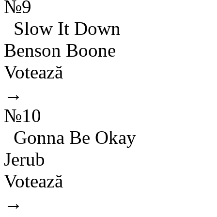
№9
Slow It Down
Benson Boone
Votează
→
№10
Gonna Be Okay
Jerub
Votează
→