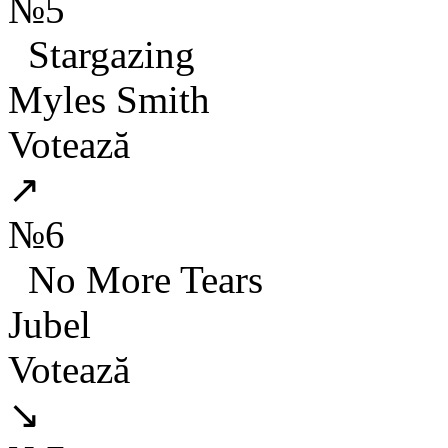
№5
Stargazing
Myles Smith
Votează
↗
№6
No More Tears
Jubel
Votează
↘