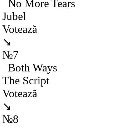
No More Tears
Jubel
Votează
↘
№7
Both Ways
The Script
Votează
↘
№8