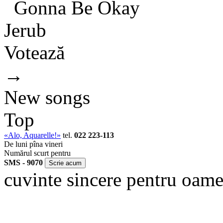
Gonna Be Okay
Jerub
Votează
→
New songs
Top
«Alo, Aquarelle!»
tel.
022 223-113
De luni pîna vineri
Numărul scurt pentru
SMS - 9070
cuvinte sincere pentru oame