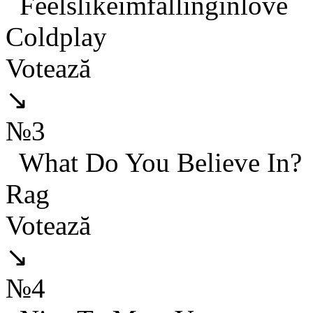
Feelslikeimfallinginlove
Coldplay
Votează
↘
№3
What Do You Believe In?
Rag
Votează
↘
№4