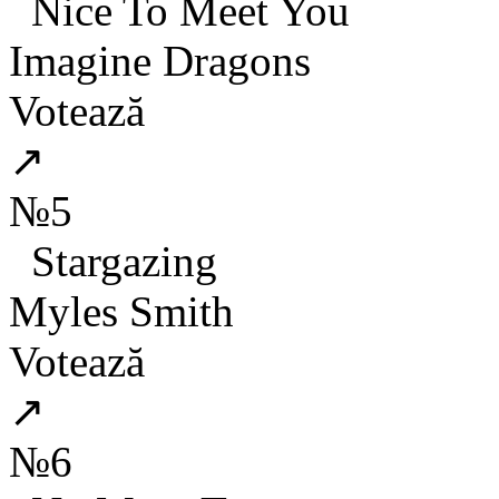
Nice To Meet You
Imagine Dragons
Votează
↗
№5
Stargazing
Myles Smith
Votează
↗
№6