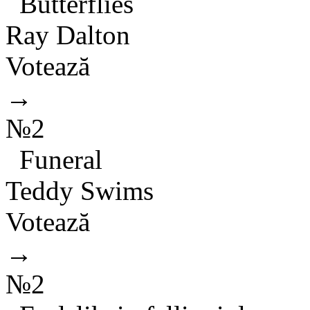
Butterflies
Ray Dalton
Votează
→
№2
Funeral
Teddy Swims
Votează
→
№2