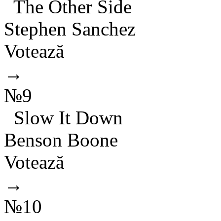
The Other Side
Stephen Sanchez
Votează
→
№9
Slow It Down
Benson Boone
Votează
→
№10