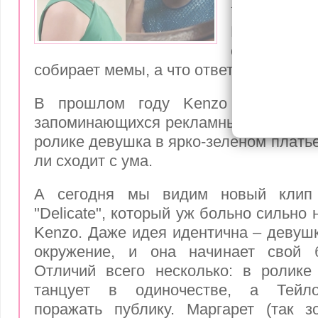
нового к
Пресса на
скандал, 
собирает мемы, а что ответит сам бре
В прошлом году Kenzo выпустил
запоминающихся рекламных кампаний 
ролике девушка в ярко-зеленом платье 
ли сходит с ума.
А сегодня мы видим новый клип
"Delicate", который уж больно сильно
Kenzo. Даже идея идентична – девушк
окружение, и она начинает свой 
Отличий всего несколько: в ролике
танцует в одиночестве, а Тейло
поражать публику. Маргарет (так з