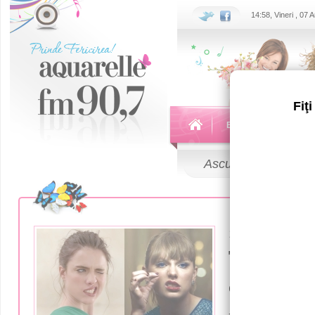
14:58, Vineri , 07
Fiţ
Echipa
Emisiuni
Ascultă
LIVE
13 Martie 2018
Тейлор С
своровал