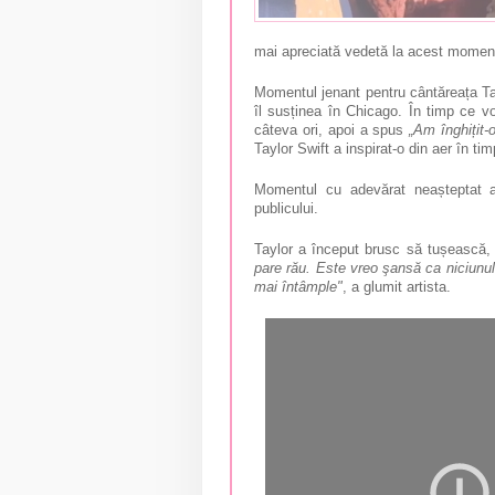
mai apreciată vedetă la acest momen
Momentul jenant pentru cântăreața Tay
îl susținea în Chicago. În timp ce vo
câteva ori, apoi a spus
„Am înghițit-o
Taylor Swift a inspirat-o din aer în ti
Momentul cu adevărat neașteptat a
publicului.
Taylor a început brusc să tușească, 
pare rău. Este vreo şansă ca niciunul
mai întâmple"
, a glumit artista.