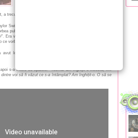
mai recent incident din timpul unui concert. Artista a
înghițit o insectă, iar momentul a ajuns viral. Cea
t, a trecut peste moment făcând haz de necaz.
lor Swift a avut loc în timpul unui concert pe care cântăreața
rbea publicului, Swift s-a oprit brusc și s-a înecat. A tușit de
!
”. Era vorba de o insectă, cel mai probabil o muscă, pe care
mp ce vorbea.
 avut loc între două piese, în timp ce cântăreața vorbea
apoi s-a întors cu spatele.
"Tocmai am înghiţit o insectă, îmi
 dintre voi să fi văzut ce s-a întâmplat? Am înghițit-o. O să se