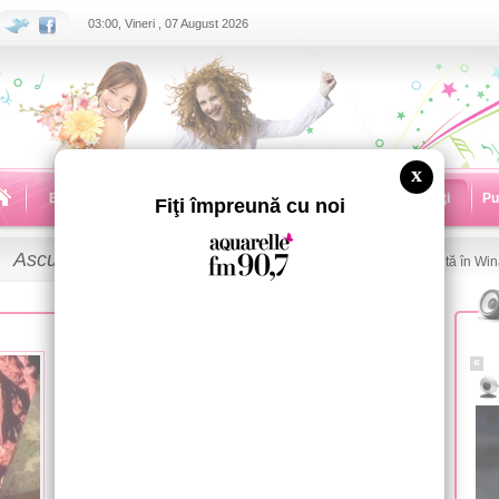
03:00, Vineri , 07 August 2026
x
Echipa
Emisiuni
Dedicaţii
Concursuri
Noutăţi
Pu
Fiţi împreună cu noi
Ascultă
LIVE
Grila de emisiuni
Ascultă în Wi
08 Iunie 2023
«
Taylor Swift a înghițit o muscă la un
concert. Cum a reacționat în fața a
mii de spectatori
Cine a zis că viața de artist este una ușoară? Taylor
Swift poate confirma contrariul, mai ales după cel