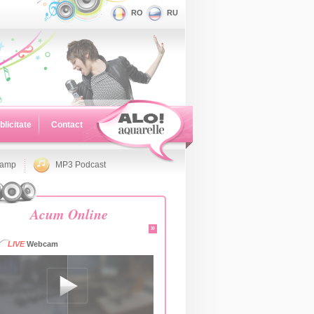
RO
RU
blicitate
Contact
namp
MP3 Podcast
Acum Online
»
LIVE
Webcam