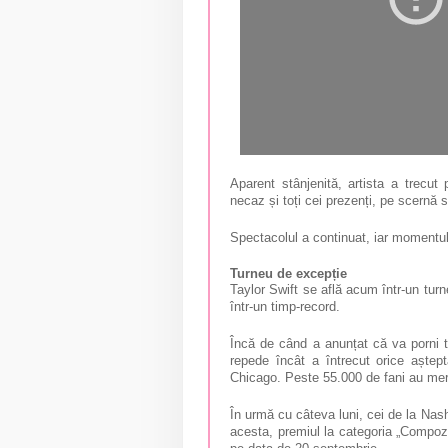
Aparent stânjenită, artista a trecu
necaz și toți cei prezenți, pe scernă s
Spectacolul a continuat, iar momentul î
Turneu de excepție
Taylor Swift se află acum într-un turne
într-un timp-record.
Încă de când a anunțat că va porni tu
repede încât a întrecut orice aștept
Chicago. Peste 55.000 de fani au mers
În urmă cu câteva luni, cei de la Nash
acesta, premiul la categoria „Compoz