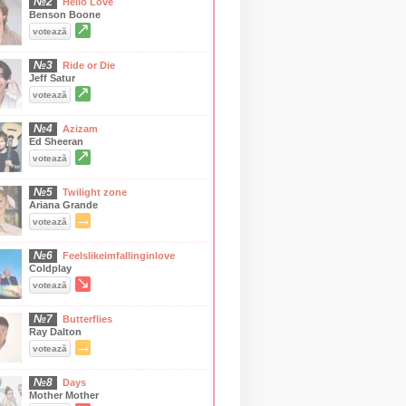
№2
Hello Love
Benson Boone
↗
votează
№3
Ride or Die
Jeff Satur
↗
votează
№4
Azizam
Ed Sheeran
↗
votează
№5
Twilight zone
Ariana Grande
→
votează
№6
Feelslikeimfallinginlove
Coldplay
↘
votează
№7
Butterflies
Ray Dalton
→
votează
№8
Days
Mother Mother