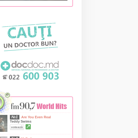
№1
Are You Even Real
Teddy Swims
↗
votează