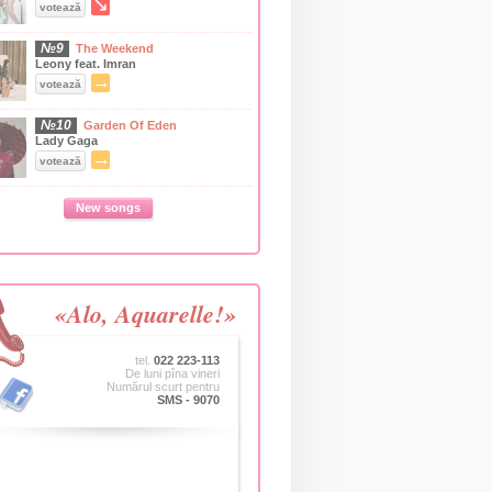
↘
votează
№9
The Weekend
Leony feat. Imran
→
votează
№10
Garden Of Eden
Lady Gaga
→
votează
New songs
«Alo, Aquarelle!»
tel.
022 223-113
De luni pîna vineri
Numărul scurt pentru
SMS - 9070