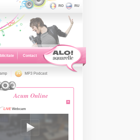
RO
RU
blicitate
Contact
namp
MP3 Podcast
Acum Online
»
LIVE
Webcam