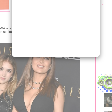
Cele două au o relație mamă-fiică de invidiat! Salma
Hayek de 55 de ani și fiica ei de 14 ani au pășit pe
covorul roșu al premierei filmului "The Eternals", cel
.
poarte o rochie neagră cu un decolteu adânc și o pereche de
, în schimb, a optat pentru o rochie scurtă cu buline, o pereche