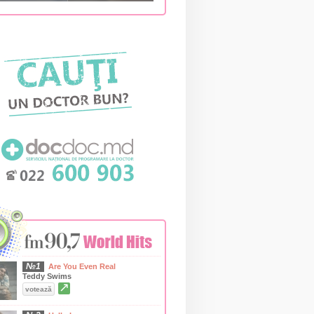
№1
Are You Even Real
Teddy Swims
↗
votează