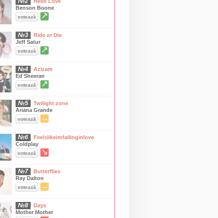
№2
Hello Love
Benson Boone
↗
votează
№3
Ride or Die
Jeff Satur
↗
votează
№4
Azizam
Ed Sheeran
↗
votează
№5
Twilight zone
Ariana Grande
→
votează
№6
Feelslikeimfallinginlove
Coldplay
↘
votează
№7
Butterflies
Ray Dalton
→
votează
№8
Days
Mother Mother