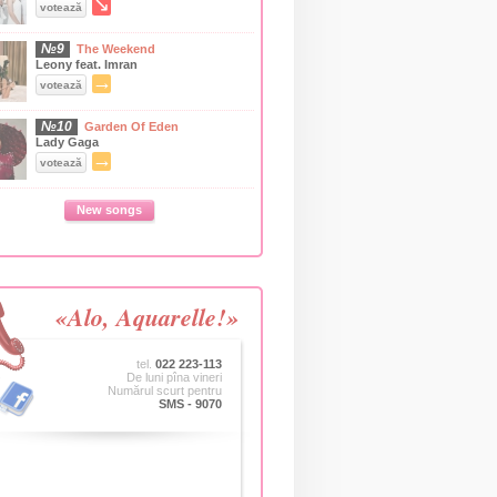
↘
votează
№9
The Weekend
Leony feat. Imran
→
votează
№10
Garden Of Eden
Lady Gaga
→
votează
New songs
«Alo, Aquarelle!»
tel.
022 223-113
De luni pîna vineri
Numărul scurt pentru
SMS - 9070