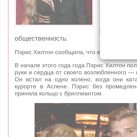
молодым 
Причина по
львица 
рассмешил
общественность.
Пэрис Хилтон сообщила, что ей некогда вы
В начале этого года года Пэрис Хилтон по
руки и сердца от своего возлюбленного — 
Он встал на одно колено, когда они ка
курорте в Аспене. Пэрис без промедлен
приняла кольцо с бриллиантом.