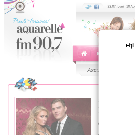
22:07, Luni , 10 A
Fiţ
Echipa
Emisiuni
Ascultă
LIVE
18 Octombrie 
Пэрис Хи
отменила 